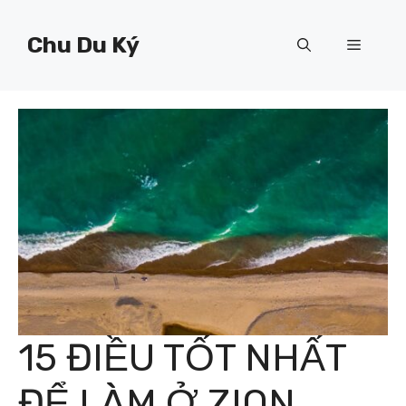
Chuyển
đến
Chu Du Ký
Menu
nội
dung
15 ĐIỀU TỐT NHẤT
ĐỂ LÀM Ở ZION