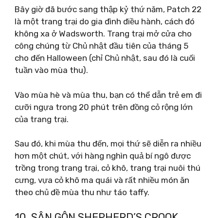
Bây giờ đã bước sang thập kỷ thứ năm, Patch 22
là một trang trại do gia đình điều hành, cách đó
không xa ở Wadsworth. Trang trại mở cửa cho
công chúng từ Chủ nhật đầu tiên của tháng 5
cho đến Halloween (chỉ Chủ nhật, sau đó là cuối
tuần vào mùa thu).
Vào mùa hè và mùa thu, bạn có thể dẫn trẻ em đi
cưỡi ngựa trong 20 phút trên đồng cỏ rộng lớn
của trang trại.
Sau đó, khi mùa thu đến, mọi thứ sẽ diễn ra nhiều
hơn một chút, với hàng nghìn quả bí ngô được
trồng trong trang trại, cỏ khô, trang trại nuôi thú
cưng, vựa cỏ khô ma quái và rất nhiều món ăn
theo chủ đề mùa thu như táo taffy.
10. SÂN GÔN SHEPHERD’S CROOK