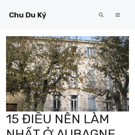
Chuyển
đến
Chu Du Ký
Menu
nội
dung
15 ĐIỀU NÊN LÀM
NHẤT Ở AUBAGNE