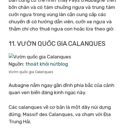
Bạn cũng có thể nhìn thấy Pays d’Aubagne trên
bốn chân và có tám chuồng ngựa và trung tâm
cưỡi ngựa trong vùng lân cận cung cấp các
chuyến đi có hướng dẫn viên, cưỡi xe ngựa và
thậm chí cho thuê ngựa con hoặc lừa theo giờ.
11. VƯỜN QUỐC GIA CALANQUES
Nguồn:
thoát khỏi nútblog
Vườn quốc gia Calanques
Aubagne nằm ngay gần đỉnh phía bắc của cảnh
quan ven biển đáng kinh ngạc này.
Các calanques về cơ bản là một dãy núi dựng
đứng, Massif des Calanques, va chạm với Địa
Trung Hải.