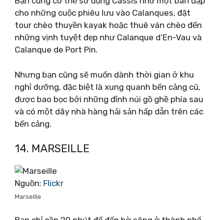
Bạn cũng có thể sử dụng Cassis như một bàn đạp
cho những cuộc phiêu lưu vào Calanques, đặt
tour chèo thuyền kayak hoặc thuê ván chèo đến
những vịnh tuyệt đẹp như Calanque d’En-Vau và
Calanque de Port Pin.
Nhưng bạn cũng sẽ muốn dành thời gian ở khu
nghỉ dưỡng, đặc biệt là xung quanh bến cảng cũ,
được bao bọc bởi những đỉnh núi gồ ghề phía sau
và có một dãy nhà hàng hải sản hấp dẫn trên các
bến cảng.
14. MARSEILLE
Nguồn:
Flickr
Marseille
Bạn chỉ cần 20 phút để đến bờ sông ở thành phố