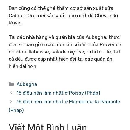
Bạn cũng có thể ghé thăm cơ sở sản xuất sữa
Cabro d’Oro, nơi sản xuất pho mát dê Chèvre du
Rove.
Tại các nhà hàng và quán bia của Aubagne, thực
đơn sẽ bao gồm các món ăn cổ điển của Provence
như bouillabaisse, salade niçoise, ratatouille, tất
cả đều được cập nhật hiện đại tại các quán ăn
hiện đại hơn.
Danh
Aubagne
mục
15 điều nên làm nhất ở Poissy (Pháp)
15 điều nên làm nhất ở Mandelieu-la-Napoule
(Pháp)
Viết Một Bình Luận