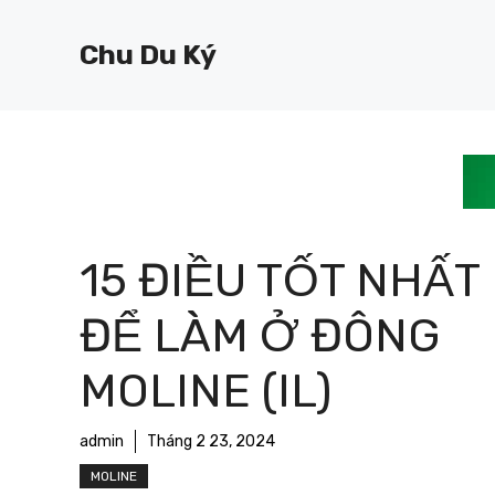
Chuyển
đến
Chu Du Ký
nội
dung
15 ĐIỀU TỐT NHẤT
ĐỂ LÀM Ở ĐÔNG
MOLINE (IL)
admin
Tháng 2 23, 2024
MOLINE