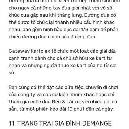
Đường đua là một bài kiểm tra tiếp thêm sinh lực
cho ngay cả những tay đua giỏi nhất với vô số
khúc cua gấp sau khi thẳng lưng. Đường đua có
thể được tổ chức lại thành nhiều cấu hình khác
nhau, bao gồm hình bầu dục dài 1/8 dặm để phản
chiếu đường đua chính của đường đua.
Gateway Kartplex tổ chức một loạt các giải đấu
cạnh tranh dành cho cả chủ sở hữu xe kart tư
nhân và những người thuê xe kart của họ từ cơ
sở.
Bạn cũng có thể đặt các bữa tiệc, chuyến đi chơi
của công ty và các sự kiện nhóm khác hoặc chỉ
tham gia cuộc đua Đến & Lái xe, với nhiều gói có
sẵn, từ một phiên kéo dài 10 phút đến cả ngày.
11. TRANG TRẠI GIA ĐÌNH DEMANGE