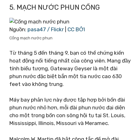
5. MẠCH NƯỚC PHUN CỔNG
Nguồn:
pasa47 / Flickr
|
CC BỞI
Cổng mạch nước phun
Từ tháng 5 đến tháng 9, bạn có thể chứng kiến ​​
hoạt động nổi tiếng nhất của công viên. Mang đầy
tính biểu tượng, Gateway Geyser là một đài
phun nước đặc biệt bắn một tia nước cao 630
feet vào không trung.
Máy bay phản lực này được tập hợp bởi bốn đài
phun nước nhỏ hơn, mỗi đài phun nước đại diện
cho một trong bốn con sông hội tụ tại St. Louis,
Mississippi, Illinois, Missouri và Meramec.
Malcolm W. Martin đã bật công tắc để mở đài