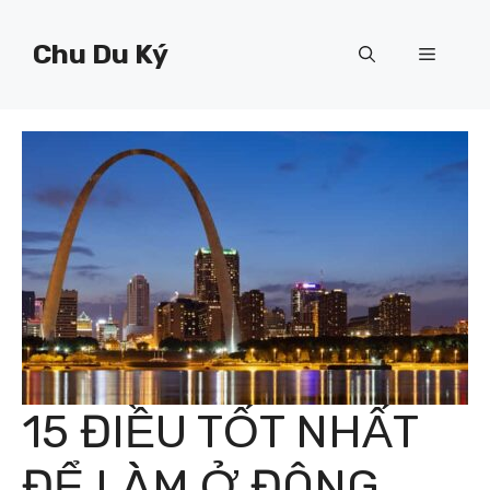
Chuyển
đến
Chu Du Ký
Menu
nội
dung
15 ĐIỀU TỐT NHẤT
ĐỂ LÀM Ở ĐÔNG