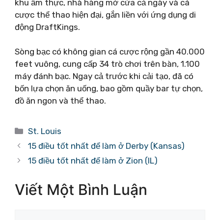
khu ẩm thực, nhà hàng mở cửa cả ngày và cá
cược thể thao hiện đại, gắn liền với ứng dụng di
động DraftKings.
Sòng bạc có không gian cá cược rộng gần 40.000
feet vuông, cung cấp 34 trò chơi trên bàn, 1.100
máy đánh bạc. Ngay cả trước khi cải tạo, đã có
bốn lựa chọn ăn uống, bao gồm quầy bar tự chọn,
đồ ăn ngon và thể thao.
Danh
St. Louis
mục
15 điều tốt nhất để làm ở Derby (Kansas)
15 điều tốt nhất để làm ở Zion (IL)
Viết Một Bình Luận
Bình