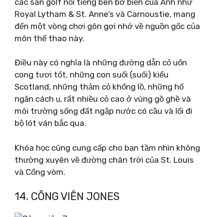
các sân golf nổi tiếng bên bờ biển của Anh như
Royal Lytham & St. Anne’s và Carnoustie, mang
đến một vòng chơi gôn gợi nhớ về nguồn gốc của
môn thể thao này.
Điều này có nghĩa là những đường dẫn cỏ uốn
cong tươi tốt, những con suối (suối) kiểu
Scotland, những thảm cỏ khổng lồ, những hố
ngăn cách ụ, rất nhiều cỏ cao ở vùng gồ ghề và
môi trường sống đất ngập nước có cầu và lối đi
bộ lót ván bắc qua.
Khóa học cũng cung cấp cho bạn tầm nhìn không
thường xuyên về đường chân trời của St. Louis
và Cổng vòm.
14. CÔNG VIÊN JONES