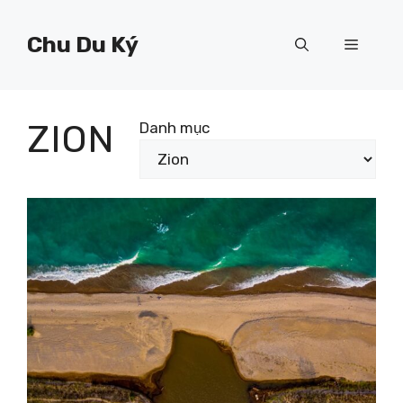
Chuyển
đến
Chu Du Ký
Menu
nội
dung
ZION
Danh mục