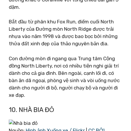
dặm.
Bắt đầu từ phân khu Fox Run, điểm cuối North
Liberty của Đường mòn North Ridge được trải
nhựa vào năm 1998 và được bao bọc bởi những
thửa đất xinh đẹp của thảo nguyên bản địa.
Con đường mòn đi ngang qua Trung tâm Cộng
đồng North Liberty, nơi có nhiều tiện nghi giải trí
dành cho cả gia đình. Bên ngoài, cạnh lối đi, có
bàn ăn dã ngoại, phòng vệ sinh và vòi uống nước
dành cho người đi bộ, người chạy bộ và người đi
xe đạp.
10. NHÀ BIA ĐỎ
Nguồn:
Hình ảnh Xuống xe / Flickr
|
CC BỞI