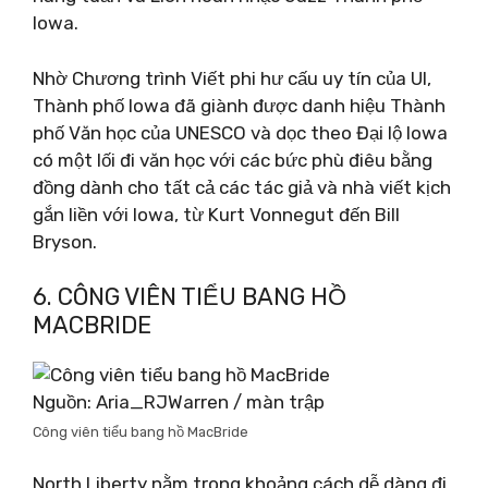
Iowa.
Nhờ Chương trình Viết phi hư cấu uy tín của UI,
Thành phố Iowa đã giành được danh hiệu Thành
phố Văn học của UNESCO và dọc theo Đại lộ Iowa
có một lối đi văn học với các bức phù điêu bằng
đồng dành cho tất cả các tác giả và nhà viết kịch
gắn liền với Iowa, từ Kurt Vonnegut đến Bill
Bryson.
6. CÔNG VIÊN TIỂU BANG HỒ
MACBRIDE
Nguồn: Aria_RJWarren / màn trập
Công viên tiểu bang hồ MacBride
North Liberty nằm trong khoảng cách dễ dàng đi