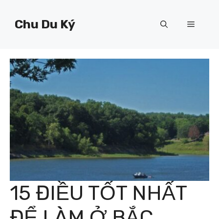
Chuyển
đến
Chu Du Ký
Menu
nội
dung
15 ĐIỀU TỐT NHẤT
ĐỂ LÀM Ở BẮC