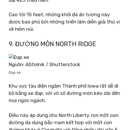
Cao tới 15 feet, những khối đá ấn tượng này
được bao phủ bởi những triển lãm diễn giải thú vị
về hẻm núi.
9. ĐƯỜNG MÒN NORTH RIDGE
Nguồn: AStolnik / Shutterstock
Đạp xe
Khu vực tàu điện ngầm Thành phố Iowa rất dễ đi
bộ bằng xe đạp, với vô số đường mòn kéo dài đến
mọi ngóc ngách.
Điều này áp dụng cho North Liberty, nơi một con
đường đa dụng bắc-nam kết hợp với một con
đường khác ở Coralville với tổng chiều dài gần 5