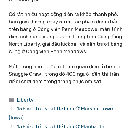
Có rất nhiều hoạt động diễn ra khắp thành phố,
bao gồm đường chạy 5 km, tác phẩm điêu khắc
trên băng ở Công viên Penn Meadows, màn trình
diễn ánh sáng xung quanh Trung tâm Cộng đồng
North Liberty, giải đấu kickball và sân trượt băng,
cũng ở Công viên Penn Meadows.
Một trong những điểm tham quan điên rồ hơn là
Snuggie Crawl, trong đó 400 người đến thị trấn
để đi chơi đêm trong trang phục ôm sát.
Danh
Liberty
mục
15 Điều Tốt Nhất Để Làm Ở Marshalltown
(Iowa)
15 Điều Tốt Nhất Để Làm Ở Manhattan