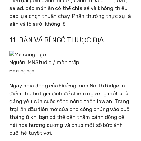
hiện đại gồm bánh mì dẹt, bánh mì kẹp thịt, bát,
salad, các món ăn có thể chia sẻ và không thiếu
các lựa chọn thuần chay. Phần thưởng thực sự là
sân và lò sưởi khổng lồ.
11. BẢN VÁ BÍ NGÔ THUỘC ĐỊA
Nguồn: MNStudio / màn trập
Mê cung ngô
Ngay phía đông của Đường mòn North Ridge là
điểm thu hút gia đình để chiêm ngưỡng một phần
đáng yêu của cuộc sống nông thôn Iowan. Trang
trại lần đầu tiên mở cửa cho công chúng vào cuối
tháng 8 khi bạn có thể đến thăm cánh đồng để
hái hoa hướng dương và chụp một số bức ảnh
cuối hè tuyệt vời.