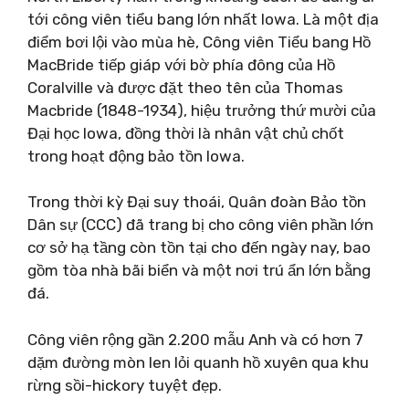
tới công viên tiểu bang lớn nhất Iowa. Là một địa
điểm bơi lội vào mùa hè, Công viên Tiểu bang Hồ
MacBride tiếp giáp với bờ phía đông của Hồ
Coralville và được đặt theo tên của Thomas
Macbride (1848-1934), hiệu trưởng thứ mười của
Đại học Iowa, đồng thời là nhân vật chủ chốt
trong hoạt động bảo tồn Iowa.
Trong thời kỳ Đại suy thoái, Quân đoàn Bảo tồn
Dân sự (CCC) đã trang bị cho công viên phần lớn
cơ sở hạ tầng còn tồn tại cho đến ngày nay, bao
gồm tòa nhà bãi biển và một nơi trú ẩn lớn bằng
đá.
Công viên rộng gần 2.200 mẫu Anh và có hơn 7
dặm đường mòn len lỏi quanh hồ xuyên qua khu
rừng sồi-hickory tuyệt đẹp.