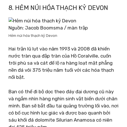
8. HẺM NÚI HÓA THẠCH KỶ DEVON
Nguồn: Jacob Boomsma / màn trập
Hẻm núi hóa thạch kỷ Devon
Hai trận lũ lụt vào năm 1993 và 2008 đã khiến
nước tràn qua đập tràn của Hồ Coralville, cuốn
trôi phù sa và cát để lộ ra hàng loạt mặt phẳng
nền đá vôi 375 triệu năm tuổi với các hóa thạch
nổi bật.
Bạn có thể đi bộ dọc theo đáy đại dương cũ này
và ngắm nhìn hàng nghìn sinh vật biển dưới chân
mình. Bạn sẽ bắt đầu tại quảng trường lối vào, nơi
có bố cục hình lục giác và được bao quanh bởi
sáu khối đá dolomite Silurian Anamosa có niên
đại 425 triệu năm.