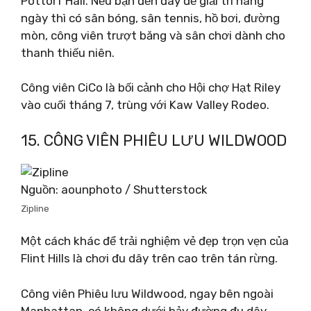
Pottorf Hall. Nếu bạn đến đây để giải trí hàng
ngày thì có sân bóng, sân tennis, hồ bơi, đường
mòn, công viên trượt băng và sân chơi dành cho
thanh thiếu niên.
Công viên CiCo là bối cảnh cho Hội chợ Hạt Riley
vào cuối tháng 7, trùng với Kaw Valley Rodeo.
15. CÔNG VIÊN PHIÊU LƯU WILDWOOD
Nguồn: aounphoto / Shutterstock
Zipline
Một cách khác để trải nghiệm vẻ đẹp trọn vẹn của
Flint Hills là chơi đu dây trên cao trên tán rừng.
Công viên Phiêu lưu Wildwood, ngay bên ngoài
Manhattan, có không dưới bảy đường đu dây