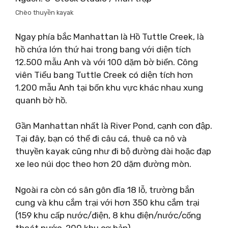
Chèo thuyền kayak
Ngay phía bắc Manhattan là Hồ Tuttle Creek, là
hồ chứa lớn thứ hai trong bang với diện tích
12.500 mẫu Anh và với 100 dặm bờ biển. Công
viên Tiểu bang Tuttle Creek có diện tích hơn
1.200 mẫu Anh tại bốn khu vực khác nhau xung
quanh bờ hồ.
Gần Manhattan nhất là River Pond, cạnh con đập.
Tại đây, bạn có thể đi câu cá, thuê ca nô và
thuyền kayak cũng như đi bộ đường dài hoặc đạp
xe leo núi dọc theo hơn 20 dặm đường mòn.
Ngoài ra còn có sân gôn đĩa 18 lỗ, trường bắn
cung và khu cắm trại với hơn 350 khu cắm trại
(159 khu cấp nước/điện, 8 khu điện/nước/cống
thoát nước, 200 khu cơ bản).