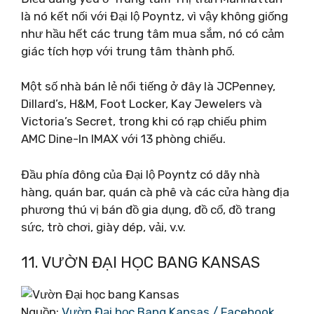
là nó kết nối với Đại lộ Poyntz, vì vậy không giống
như hầu hết các trung tâm mua sắm, nó có cảm
giác tích hợp với trung tâm thành phố.
Một số nhà bán lẻ nổi tiếng ở đây là JCPenney,
Dillard’s, H&M, Foot Locker, Kay Jewelers và
Victoria’s Secret, trong khi có rạp chiếu phim
AMC Dine-In IMAX với 13 phòng chiếu.
Đầu phía đông của Đại lộ Poyntz có dãy nhà
hàng, quán bar, quán cà phê và các cửa hàng địa
phương thú vị bán đồ gia dụng, đồ cổ, đồ trang
sức, trò chơi, giày dép, vải, v.v.
11. VƯỜN ĐẠI HỌC BANG KANSAS
Nguồn:
Vườn Đại học Bang Kansas / Facebook