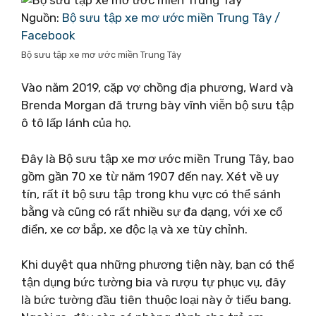
Nguồn:
Bộ sưu tập xe mơ ước miền Trung Tây /
Facebook
Bộ sưu tập xe mơ ước miền Trung Tây
Vào năm 2019, cặp vợ chồng địa phương, Ward và
Brenda Morgan đã trưng bày vĩnh viễn bộ sưu tập
ô tô lấp lánh của họ.
Đây là Bộ sưu tập xe mơ ước miền Trung Tây, bao
gồm gần 70 xe từ năm 1907 đến nay. Xét về uy
tín, rất ít bộ sưu tập trong khu vực có thể sánh
bằng và cũng có rất nhiều sự đa dạng, với xe cổ
điển, xe cơ bắp, xe độc ​​lạ và xe tùy chỉnh.
Khi duyệt qua những phương tiện này, bạn có thể
tận dụng bức tường bia và rượu tự phục vụ, đây
là bức tường đầu tiên thuộc loại này ở tiểu bang.