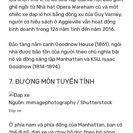
ghế ngồi từ Nhà hát Opera Wareham cũ và một
chiếc xe đạp xì hơi bằng đồng xu của Guy Varney,
người có hiệu sách ở Aggieville vẫn hoạt động
kinh doanh trong 126 năm tính đến năm 2016.
Bảo tàng nằm cạnh Goodnow House (1861), ngôi
nhà được bảo tồn của người theo chủ nghĩa bãi
nô và đồng sáng lập Manhattan và KSU, Isaac
Goodnow (1814-1894).
7. ĐƯỜNG MÒN TUYẾN TÍNH
Nguồn: mimagephotography / Shutterstock
Đạp xe
Ở phía nam và phía đông của Manhattan, bạn có
thể đi bộ, đạp xe và chạy bộ dọc theo bờ sông