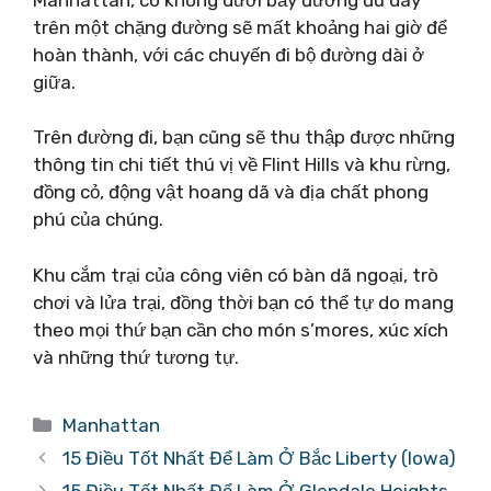
trên một chặng đường sẽ mất khoảng hai giờ để
hoàn thành, với các chuyến đi bộ đường dài ở
giữa.
Trên đường đi, bạn cũng sẽ thu thập được những
thông tin chi tiết thú vị về Flint Hills và khu rừng,
đồng cỏ, động vật hoang dã và địa chất phong
phú của chúng.
Khu cắm trại của công viên có bàn dã ngoại, trò
chơi và lửa trại, đồng thời bạn có thể tự do mang
theo mọi thứ bạn cần cho món s’mores, xúc xích
và những thứ tương tự.
Danh
Manhattan
mục
15 Điều Tốt Nhất Để Làm Ở Bắc Liberty (Iowa)
15 Điều Tốt Nhất Để Làm Ở Glendale Heights