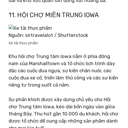
dài và khu vực quan sát động vật hoang dã.
11. HỘI CHỢ MIỀN TRUNG IOWA
Nguồn: sirtravelalot / Shutterstock
Xe tải thực phẩm
Khu hội chợ Trung tâm Iowa nằm ở phía đông
nam của Marshalltown và tổ chức lịch trình dày
đặc các cuộc đua ngựa, sự kiện chăn nuôi, các
cuộc đua xe cổ, triển lãm thủ công và các sự kiện
riêng tư trong suốt cả năm.
Sự phấn khích được xây dựng chủ yếu cho Hội
chợ Trung tâm Iowa, kéo dài bốn ngày vào giữa
tháng Bảy. Thu hút gần 10.000 du khách, hội chợ
được tổ chức để cung cấp những sản phẩm dành
cho mọi lứa tuổi.