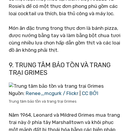
Rosie’s để có một thực đơn phong phú gồm các
loại cocktail ưa thích, bia thủ công và máy lọc.
Món ăn đặc trưng trong thực đơn là bánh pizza,
được nướng bằng tay và làm bằng bột chua tươi
cùng nhiều lựa chọn hấp dẫn gồm thịt và các loại
đồ ăn không phải thịt.
9. TRUNG TÂM BẢO TỒN VÀ TRANG
TRẠI GRIMES
Nguồn:
Renee_mcgurk / Flickr
|
CC BỞI
Trung tâm bảo tồn và trang trại Grimes
Năm 1964, Leonard và Mildred Grimes mua trang
trại này ở phía tây Marshalltown và khôi phục
một mảnh đất bị thoái hóa bằng các biện pháp