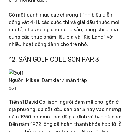
Có một danh mục các chương trình biểu diễn
động vật 4-H, các cuộc thi và giải đấu thuộc mọi
mô tả, nhạc sống, chợ nông sản, hàng chục nhà
cung cấp thực phẩm, lều bia và “Kid Land” với
nhiều hoạt động dành cho trẻ nhỏ.
12. SÂN GOLF COLLISON PAR 3
Nguồn: Mikael Damkier / màn trập
Golf
Tiến sĩ David Collison, người đam mê chơi gôn ở
địa phương, đã bắt đầu sân par 3 này vào những
năm 1950 như một nơi để gia đình và bạn bè chơi.
Đến năm 1972, ông đã hoàn thành khóa học 18 lỗ
chính thức vẫn do con trai ông, Mark Collison,