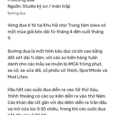
Nguồn: Studio kỹ sư / màn trập
Đường đua
Vòng đua ô tô tại Khu hội chợ Trung tâm Iowa có
một mùa giải kéo dài từ tháng 4 đến cuối tháng
9.
Đường đua là một hình bầu dục có bờ cao bằng
đất sét dài ¼ dặm, với các sự kiện hàng tuần
dành cho các mẫu xe muộn bị IMCA trừng phạt,
xe cổ, xe sửa đổi, cổ phiếu sở thích, SportMods và
Mod Lites.
Hầu hết các cuộc đua diễn ra vào tối thứ Sáu,
thỉnh thoảng có các sự kiện diễn ra vào thứ Năm.
Các khán đài rất gần với địa điểm diễn ra trận đấu
và mở cửa lúc 5:30 chiều, trong khi các cuộc đua