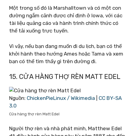
Một trong số đó là Marshalltown và có một con
đường ngắm cảnh được chỉ định ở Iowa, với các
tài liệu quảng cáo và hành trình chính thức có
thể tải xuống trực tuyến.
Vì vậy, nếu bạn đang muốn đi du lịch, bạn có thể
khởi hành theo hướng Ames hoặc Tama và xem
bạn có thể tìm thấy gì trên đường đi.
15. CỬA HÀNG THỢ RÈN MATT EDEL
Nguồn:
ChickenPieLinux / Wikimedia
|
CC BY-SA
3.0
Cửa hàng thợ rèn Matt Edel
Người thợ rèn và nhà phát minh, Matthew Edel
đã điều hành cửa hàng này từ năm 1883 cho đến