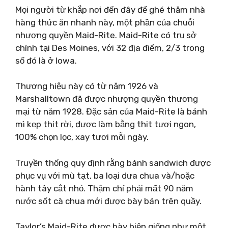
Mọi người từ khắp nơi đến đây để ghé thăm nhà
hàng thức ăn nhanh này, một phần của chuỗi
nhượng quyền Maid-Rite. Maid-Rite có trụ sở
chính tại Des Moines, với 32 địa điểm, 2/3 trong
số đó là ở Iowa.
Thương hiệu này có từ năm 1926 và
Marshalltown đã được nhượng quyền thương
mại từ năm 1928. Đặc sản của Maid-Rite là bánh
mì kẹp thịt rời, được làm bằng thịt tươi ngon,
100% chọn lọc, xay tươi mỗi ngày.
Truyền thống quy định rằng bánh sandwich được
phục vụ với mù tạt, ba loại dưa chua và/hoặc
hành tây cắt nhỏ. Thậm chí phải mất 90 năm
nước sốt cà chua mới được bày bán trên quầy.
Taylor’s Maid-Rite được bày biện giống như một