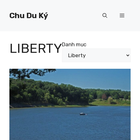
Chuyển
đến
Chu Du Ký
Menu
nội
dung
LIBERTY
Danh mục