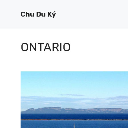
Chuyển
đến
Chu Du Ký
nội
dung
ONTARIO