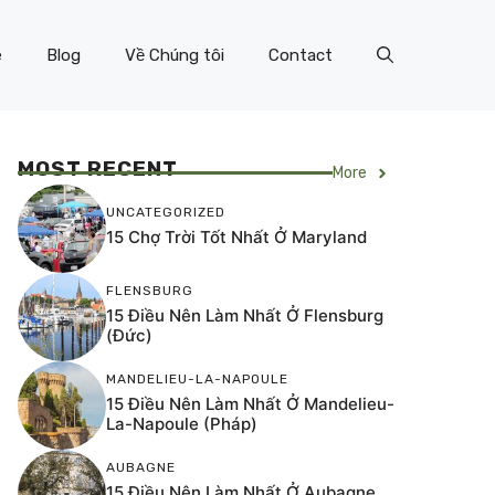
e
Blog
Về Chúng tôi
Contact
MOST RECENT
More
UNCATEGORIZED
15 Chợ Trời Tốt Nhất Ở Maryland
FLENSBURG
15 Điều Nên Làm Nhất Ở Flensburg
(Đức)
MANDELIEU-LA-NAPOULE
15 Điều Nên Làm Nhất Ở Mandelieu-
La-Napoule (Pháp)
AUBAGNE
15 Điều Nên Làm Nhất Ở Aubagne