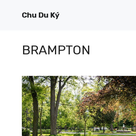
Chuyển
đến
Chu Du Ký
nội
dung
BRAMPTON