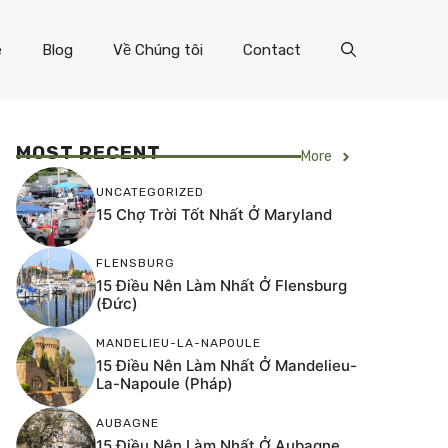
e
Blog
Về Chúng tôi
Contact
MOST RECENT
More
UNCATEGORIZED
15 Chợ Trời Tốt Nhất Ở Maryland
FLENSBURG
15 Điều Nên Làm Nhất Ở Flensburg
(Đức)
MANDELIEU-LA-NAPOULE
15 Điều Nên Làm Nhất Ở Mandelieu-
La-Napoule (Pháp)
AUBAGNE
15 Điều Nên Làm Nhất Ở Aubagne