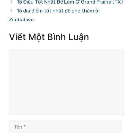
15 Điều Tốt Nhất Để Làm Ở Grand Prairie (TX)
15 địa điểm tốt nhất để ghé thăm ở
Zimbabwe
Viết Một Bình Luận
Bình
luận
Tên