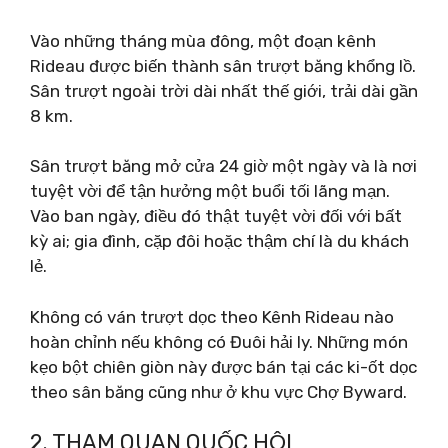
Vào những tháng mùa đông, một đoạn kênh
Rideau được biến thành sân trượt băng khổng lồ.
Sân trượt ngoài trời dài nhất thế giới, trải dài gần
8 km.
Sân trượt băng mở cửa 24 giờ một ngày và là nơi
tuyệt vời để tận hưởng một buổi tối lãng mạn.
Vào ban ngày, điều đó thật tuyệt vời đối với bất
kỳ ai; gia đình, cặp đôi hoặc thậm chí là du khách
lẻ.
Không có ván trượt dọc theo Kênh Rideau nào
hoàn chỉnh nếu không có Đuôi hải ly. Những món
kẹo bột chiên giòn này được bán tại các ki-ốt dọc
theo sân băng cũng như ở khu vực Chợ Byward.
2. THAM QUAN QUỐC HỘI