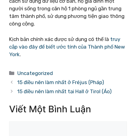
cách sử dụng dữ liệu cơ bản, hộ gia đình một
người sống trong căn hộ 1 phòng ngủ gần trung
tâm thành phố, sử dụng phương tiện giao thông
công cộng.
Kịch bản chính xác được sử dụng có thể là
truy
cập vào đây để biết ước tính của Thành phố New
York
.
Danh
Uncategorized
mục
15 điều nên làm nhất ở Fréjus (Pháp)
15 điều nên làm nhất tại Hall ở Tirol (Áo)
Viết Một Bình Luận
Bình
luận