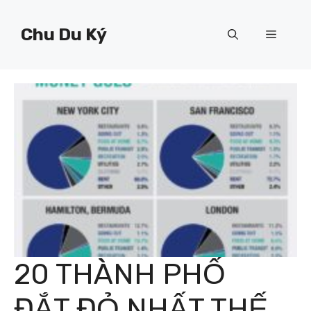
Chuyển
đến
Chu Du Ký
Menu
nội
dung
20 THÀNH PHỐ
ĐẮT ĐỎ NHẤT THẾ