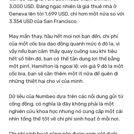
3.000 USD. Đáng ngạc nhiên là giá thuê nhà ở
Geneva lên tới 1.699 USD, chỉ hơn một nửa so với
3.354 USD của San Francisco.
May mắn thay, hầu hết mọi nơi bạn đến, chi phí
của một cốc bia dao động quanh mức 6 đô la, vì
vậy nếu bạn cảm thấy quay cuồng sau khi tiêu
hết số tiền đó, bạn có thể tận dụng lợi thế bằng
một pint. Hamilton là ngoại lệ; với giá 9 đô la một
cốc bia, bạn sẽ cần thêm một ít nữa để quên đi
những thiệt hại cho ví của mình.
Dữ liệu của Numbeo dựa trên các nội dung gửi từ
cộng đồng, có nghĩa là đây không phải là một
nghiên cứu khoa học nhưng nó cung cấp một cái
nhìn tổng thể tốt về chi phí sinh hoạt ở mỗi nơi.
Chi phí sinh hoạt cũng nên được xem xét dưới