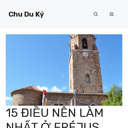
Chuyển
đến
Chu Du Ký
Menu
nội
dung
15 ĐIỀU NÊN LÀM
NHẤT Ở FRÉJUS