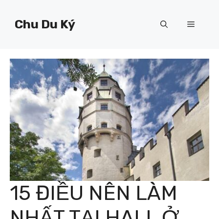
Chuyển
đến
Chu Du Ký
Menu
nội
dung
15 ĐIỀU NÊN LÀM
NHẤT TẠI HALL Ở