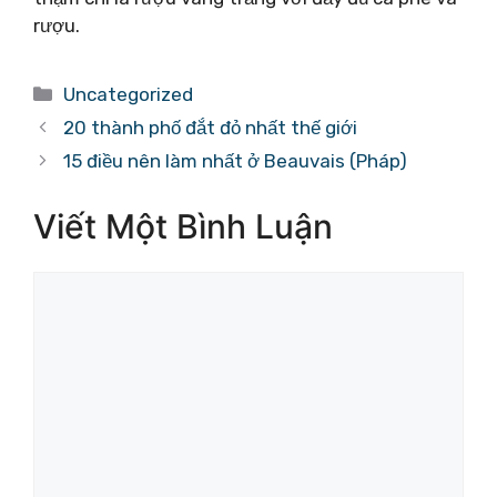
rượu.
Danh
Uncategorized
mục
20 thành phố đắt đỏ nhất thế giới
15 điều nên làm nhất ở Beauvais (Pháp)
Viết Một Bình Luận
Bình
luận