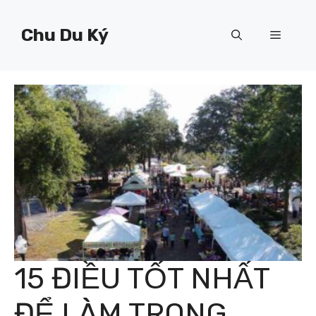
Chuyển
đến
Chu Du Ký
Menu
nội
dung
15 ĐIỀU TỐT NHẤT
ĐỂ LÀM TRONG