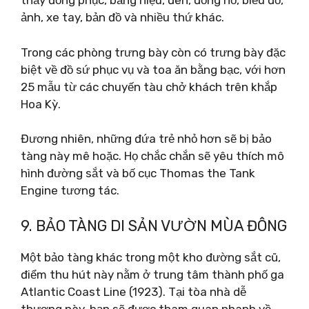
thấy đồng phục, bảng hiệu, đèn, đồng hồ, biểu đồ,
ảnh, xe tay, bản đồ và nhiều thứ khác.
Trong các phòng trưng bày còn có trưng bày đặc
biệt về đồ sứ phục vụ và toa ăn bằng bạc, với hơn
25 mẫu từ các chuyến tàu chở khách trên khắp
Hoa Kỳ.
Đương nhiên, những đứa trẻ nhỏ hơn sẽ bị bảo
tàng này mê hoặc. Họ chắc chắn sẽ yêu thích mô
hình đường sắt và bố cục Thomas the Tank
Engine tương tác.
9. BẢO TÀNG DI SẢN VƯỜN MÙA ĐÔNG
Một bảo tàng khác trong một kho đường sắt cũ,
điểm thu hút này nằm ở trung tâm thành phố ga
Atlantic Coast Line (1923). Tại tòa nhà dễ
thương này, bạn sẽ được tham quan nhanh về