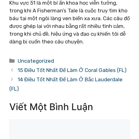
Khu vực 51 là một bí ẩn khoa học viễn tưởng,
trong khi A Fisherman’s Tale là cuộc truy tìm kho
báu tại một ngôi làng ven biển xa xưa. Các câu đố
được ghép lại với nhau bằng rất nhiều tình cảm,
trong khi chủ đề, hiệu ứng và đạo cụ khiến tôi dễ
dàng bị cuốn theo câu chuyện.
Danh
Uncategorized
mục
15 Điều Tốt Nhất Để Làm Ở Coral Gables (FL)
14 Điều Tốt Nhất Để Làm Ở Bắc Lauderdale
(FL)
Viết Một Bình Luận
Bình
luận