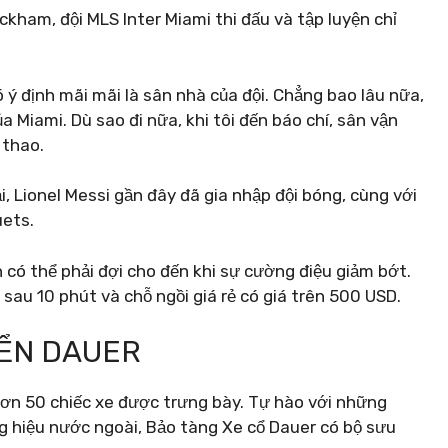
kham, đội MLS Inter Miami thi đấu và tập luyện chỉ
ý định mãi mãi là sân nhà của đội. Chẳng bao lâu nữa,
ủa Miami.
Dù sao đi nữa, khi tôi đến báo chí, sân vận
 thao.
ại, Lionel Messi gần đây đã gia nhập đội bóng, cùng với
uets.
 có thể phải đợi cho đến khi sự cường điệu giảm bớt.
hỉ sau 10 phút và chỗ ngồi giá rẻ có giá trên 500 USD.
IỂN DAUER
 hơn 50 chiếc xe được trưng bày.
Tự hào với những
ng hiệu nước ngoài, Bảo tàng Xe cổ Dauer có bộ sưu