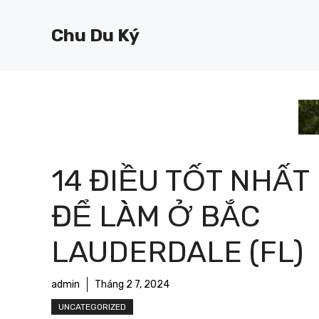
Chuyển
đến
Chu Du Ký
nội
dung
14 ĐIỀU TỐT NHẤT
ĐỂ LÀM Ở BẮC
LAUDERDALE (FL)
admin
Tháng 2 7, 2024
UNCATEGORIZED