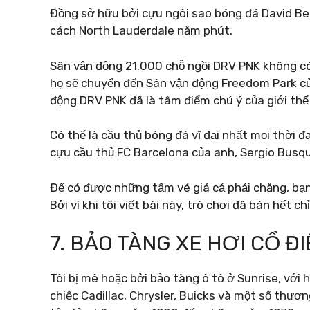
Đồng sở hữu bởi cựu ngôi sao bóng đá David Bec
cách North Lauderdale năm phút.
Sân vận động 21.000 chỗ ngồi DRV PNK không có 
họ sẽ chuyển đến Sân vận động Freedom Park c
động DRV PNK đã là tâm điểm chú ý của giới thể
Có thể là cầu thủ bóng đá vĩ đại nhất mọi thời đ
cựu cầu thủ FC Barcelona của anh, Sergio Busq
Để có được những tấm vé giá cả phải chăng, bạn
Bởi vì khi tôi viết bài này, trò chơi đã bán hết c
7. BẢO TÀNG XE HƠI CỔ Đ
Tôi bị mê hoặc bởi bảo tàng ô tô ở Sunrise, với
chiếc Cadillac, Chrysler, Buicks và một số thươ