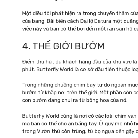
Một điều tôi phát hiện ra trong chuyến thăm củ
của bang. Bãi biển cách Đại lộ Datura một quãng
việc này và bạn có thể bơi đến một rạn san hô 
4. THẾ GIỚI BƯỚM
Điểm thu hút du khách hàng đầu của khu vực là
phút.
Butterfly World là cơ sở đầu tiên thuộc l
Trong những chuồng chim bay tự do ngoạn mục
bướm từ khắp nơi trên thế giới.
Một phần còn có
con bướm đang chui ra từ bông hoa của nó.
Butterfly World cũng là nơi có các loài chim vạ
mà bạn có thể cho ăn bằng tay. Ở quy mô nhỏ hơn
trong Vườn thú côn trùng, từ bọ ngựa đến gậy 