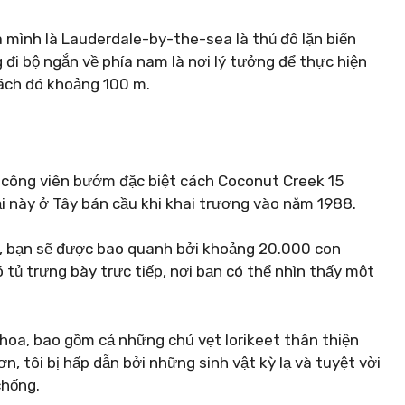
a mình là Lauderdale-by-the-sea là thủ đô lặn biển
 đi bộ ngắn về phía nam là nơi lý tưởng để thực hiện
cách đó khoảng 100 m.
 công viên bướm đặc biệt cách Coconut Creek 15
oại này ở Tây bán cầu khi khai trương vào năm 1988.
, bạn sẽ được bao quanh bởi khoảng 20.000 con
 tủ trưng bày trực tiếp, nơi bạn có thể nhìn thấy một
n hoa, bao gồm cả những chú vẹt lorikeet thân thiện
, tôi bị hấp dẫn bởi những sinh vật kỳ lạ và tuyệt vời
chống.