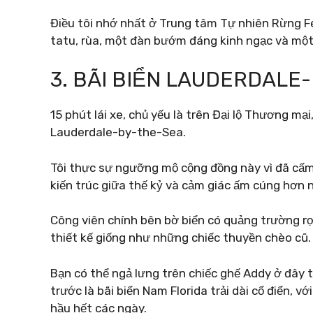
Điều tôi nhớ nhất ở Trung tâm Tự nhiên Rừng Fe
tatu, rùa, một đàn bướm đáng kinh ngạc và một 
3. BÃI BIỂN LAUDERDALE
15 phút lái xe, chủ yếu là trên Đại lộ Thương mạ
Lauderdale-by-the-Sea.
Tôi thực sự ngưỡng mộ cộng đồng này vì đã cấm 
kiến ​​trúc giữa thế kỷ và cảm giác ấm cúng hơn 
Công viên chính bên bờ biển có quảng trường r
thiết kế giống như những chiếc thuyền chèo cũ.
Bạn có thể ngả lưng trên chiếc ghế Addy ở đây t
trước là bãi biển Nam Florida trải dài cổ điển, v
hầu hết các ngày.