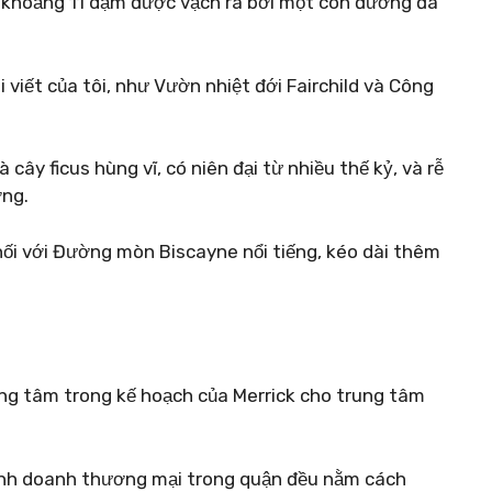
à khoảng 11 dặm được vạch ra bởi một con đường đa
 viết của tôi, như Vườn nhiệt đới Fairchild và Công
 cây ficus hùng vĩ, có niên đại từ nhiều thế kỷ, và rễ
ờng.
ối với Đường mòn Biscayne nổi tiếng, kéo dài thêm
ung tâm trong kế hoạch của Merrick cho trung tâm
kinh doanh thương mại trong quận đều nằm cách