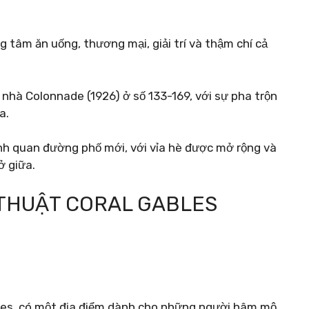
 tâm ăn uống, thương mại, giải trí và thậm chí cả
nhà Colonnade (1926) ở số 133-169, với sự pha trộn
a.
nh quan đường phố mới, với vỉa hè được mở rộng và
ở giữa.
 THUẬT CORAL GABLES
bles, có một địa điểm dành cho những người hâm mộ