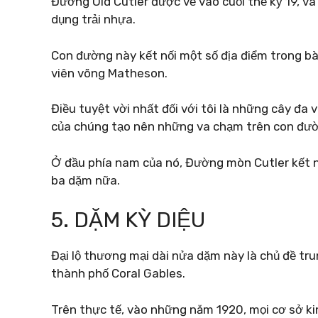
Đường Old Cutler được vẽ vào cuối thế kỷ 19, v
dụng trải nhựa.
Con đường này kết nối một số địa điểm trong bài
viên võng Matheson.
Điều tuyệt vời nhất đối với tôi là những cây đa và
của chúng tạo nên những va chạm trên con đư
Ở đầu phía nam của nó, Đường mòn Cutler kết n
ba dặm nữa.
5. DẶM KỲ DIỆU
Đại lộ thương mại dài nửa dặm này là chủ đề tr
thành phố Coral Gables.
Trên thực tế, vào những năm 1920, mọi cơ sở 