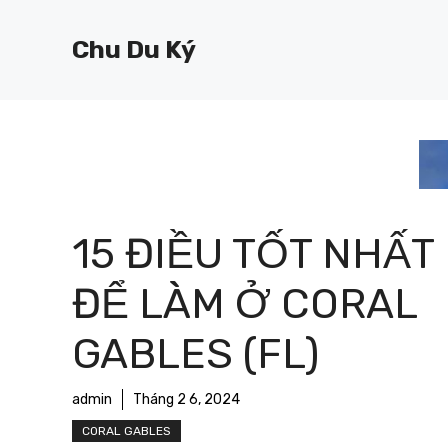
Chuyển
đến
Chu Du Ký
nội
dung
15 ĐIỀU TỐT NHẤT
ĐỂ LÀM Ở CORAL
GABLES (FL)
admin
Tháng 2 6, 2024
CORAL GABLES