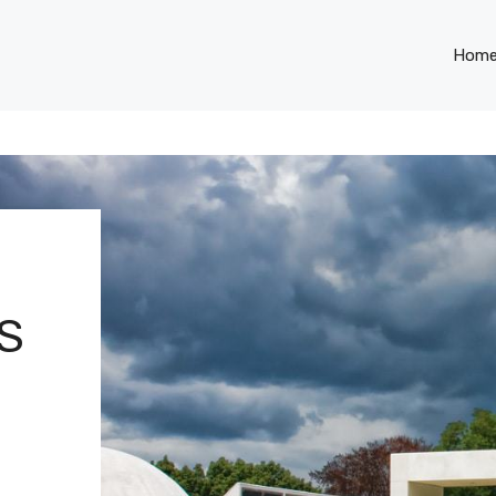
Hom
S