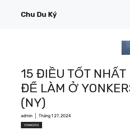
Chuyển
đến
Chu Du Ký
nội
dung
15 ĐIỀU TỐT NHẤT
ĐỂ LÀM Ở YONKER
(NY)
admin
Tháng 1 27, 2024
YONKERS