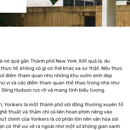
là nó quá gần Thành phố New York. Kết quả là, du
 thực tế, không có gì có thể khác xa sự thật. Nếu thực
ô số điểm tham quan như những khu vườn xinh đẹp
hú vị và các điểm tham quan thể thao trong nhà như
h Sông Hudson rực rỡ và mang tính biểu tượng.
rí, Yonkers là một thành phố sôi động thường xuyên tổ
ghệ thuật và thậm chí cả liên hoan phim riêng vào
t chính của Yonkers là có phần lớn nền văn hóa sôi
 có thể vui vẻ ra ngoài nhờ một số không gian xanh