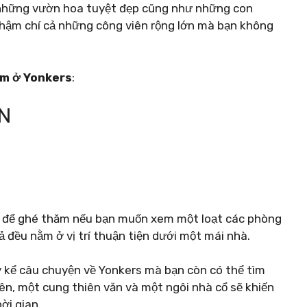
 những vườn hoa tuyệt đẹp cũng như những con
thậm chí cả những công viên rộng lớn mà bạn không
àm ở Yonkers
:
N
g để ghé thăm nếu bạn muốn xem một loạt các phòng
ả đều nằm ở vị trí thuận tiện dưới một mái nhà.
y kể câu chuyện về Yonkers mà bạn còn có thể tìm
ên, một cung thiên văn và một ngôi nhà cổ sẽ khiến
ời gian.