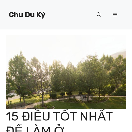
Chuyển
đến
Chu Du Ký
Menu
nội
dung
15 ĐIỀU TỐT NHẤT
ĐỂ LÀM Ở