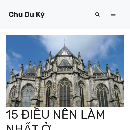
Chuyển
đến
Chu Du Ký
Menu
nội
dung
15 ĐIỀU NÊN LÀM
NHẤT Ở