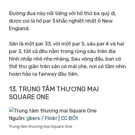
Đường đua này nổi tiếng với hố thứ ba quỷ dị,
được coi là hố par 3 khắc nghiệt nhất ở New
England.
Sân là một par 33, với một par 5, sáu par 4 và hai
par 3, tất cả đều nằm trong rừng sâu trên địa
hình nhấp nhô nhẹ nhàng. Sau vòng đấu, bạn có
thể thư giãn trên sân có mái che, nơi có tầm nhìn
hoàn hảo ra fairway đầu tiên.
13. TRUNG TÂM THƯƠNG MẠI
SQUARE ONE
Nguồn:
jjbers / Flickr
|
CC BỞI
Trung tâm thương mại Square One