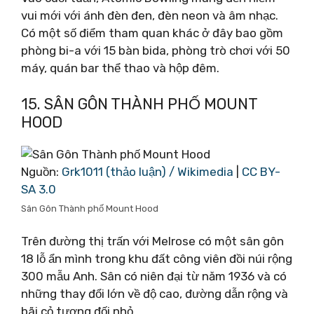
vui mới với ánh đèn đen, đèn neon và âm nhạc.
Có một số điểm tham quan khác ở đây bao gồm
phòng bi-a với 15 bàn bida, phòng trò chơi với 50
máy, quán bar thể thao và hộp đêm.
15. SÂN GÔN THÀNH PHỐ MOUNT
HOOD
Nguồn:
Grk1011 (thảo luận) / Wikimedia
|
CC BY-
SA 3.0
Sân Gôn Thành phố Mount Hood
Trên đường thị trấn với Melrose có một sân gôn
18 lỗ ẩn mình trong khu đất công viên đồi núi rộng
300 mẫu Anh. Sân có niên đại từ năm 1936 và có
những thay đổi lớn về độ cao, đường dẫn rộng và
bãi cỏ tương đối nhỏ.