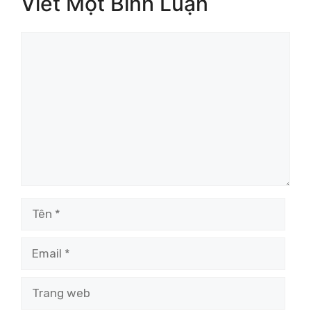
Viết Một Bình Luận
Bình
luận
Tên
Email
Trang
web