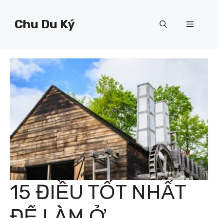
Chuyển
đến
Chu Du Ký
Menu
nội
dung
15 ĐIỀU TỐT NHẤT
ĐỂ LÀM Ở