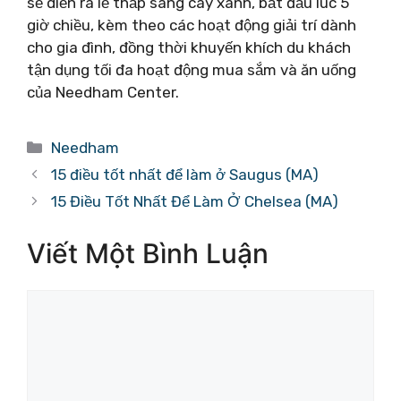
sẽ diễn ra lễ thắp sáng cây xanh, bắt đầu lúc 5
giờ chiều, kèm theo các hoạt động giải trí dành
cho gia đình, đồng thời khuyến khích du khách
tận dụng tối đa hoạt động mua sắm và ăn uống
của Needham Center.
Danh
Needham
mục
15 điều tốt nhất để làm ở Saugus (MA)
15 Điều Tốt Nhất Để Làm Ở Chelsea (MA)
Viết Một Bình Luận
Bình
luận