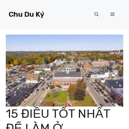
Chuyển
đến
Chu Du Ký
Menu
nội
dung
15 ĐIỀU TỐT NHẤT
ĐỂ LÀM Ở