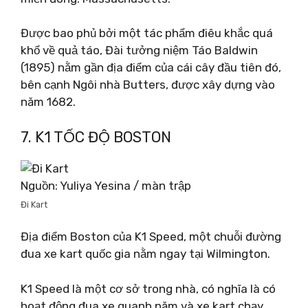
Được bao phủ bởi một tác phẩm điêu khắc quá
khổ về quả táo, Đài tưởng niệm Táo Baldwin
(1895) nằm gần địa điểm của cái cây đầu tiên đó,
bên cạnh Ngôi nhà Butters, được xây dựng vào
năm 1682.
7. K1 TỐC ĐỘ BOSTON
Nguồn: Yuliya Yesina / màn trập
Đi Kart
Địa điểm Boston của K1 Speed, một chuỗi đường
đua xe kart quốc gia nằm ngay tại Wilmington.
K1 Speed ​​là một cơ sở trong nhà, có nghĩa là có
hoạt động đua xe quanh năm và xe kart chạy