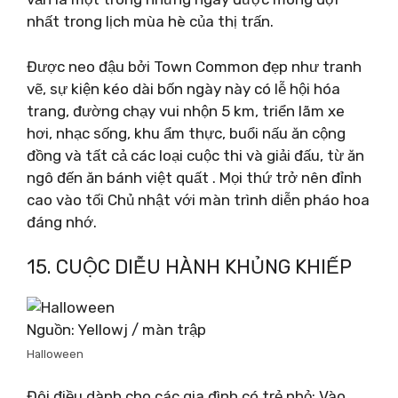
nhất trong lịch mùa hè của thị trấn.
Được neo đậu bởi Town Common đẹp như tranh
vẽ, sự kiện kéo dài bốn ngày này có lễ hội hóa
trang, đường chạy vui nhộn 5 km, triển lãm xe
hơi, nhạc sống, khu ẩm thực, buổi nấu ăn cộng
đồng và tất cả các loại cuộc thi và giải đấu, từ ăn
ngô đến ăn bánh việt quất . Mọi thứ trở nên đỉnh
cao vào tối Chủ nhật với màn trình diễn pháo hoa
đáng nhớ.
15. CUỘC DIỄU HÀNH KHỦNG KHIẾP
Nguồn: Yellowj / màn trập
Halloween
Đôi điều dành cho các gia đình có trẻ nhỏ: Vào