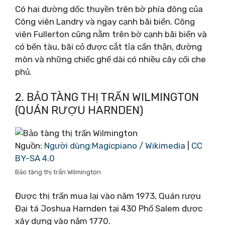
Có hai đường dốc thuyền trên bờ phía đông của
Công viên Landry và ngay cạnh bãi biển. Công
viên Fullerton cũng nằm trên bờ cạnh bãi biển và
có bến tàu, bãi cỏ được cắt tỉa cẩn thận, đường
mòn và những chiếc ghế dài có nhiều cây cối che
phủ.
2. BẢO TÀNG THỊ TRẤN WILMINGTON
(QUÁN RƯỢU HARNDEN)
Nguồn:
Người dùng:Magicpiano / Wikimedia
|
CC
BY-SA 4.0
Bảo tàng thị trấn Wilmington
Được thị trấn mua lại vào năm 1973, Quán rượu
Đại tá Joshua Harnden tại 430 Phố Salem được
xây dựng vào năm 1770.