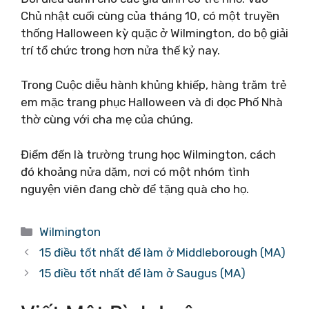
Chủ nhật cuối cùng của tháng 10, có một truyền
thống Halloween kỳ quặc ở Wilmington, do bộ giải
trí tổ chức trong hơn nửa thế kỷ nay.
Trong Cuộc diễu hành khủng khiếp, hàng trăm trẻ
em mặc trang phục Halloween và đi dọc Phố Nhà
thờ cùng với cha mẹ của chúng.
Điểm đến là trường trung học Wilmington, cách
đó khoảng nửa dặm, nơi có một nhóm tình
nguyện viên đang chờ để tặng quà cho họ.
Danh
Wilmington
mục
15 điều tốt nhất để làm ở Middleborough (MA)
15 điều tốt nhất để làm ở Saugus (MA)