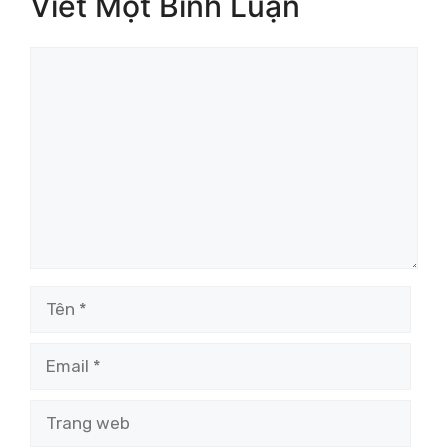
Viết Một Bình Luận
Bình
luận
Tên
Email
Trang
web