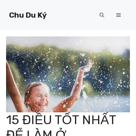
Chuyển
đến
Chu Du Ký
Menu
nội
dung
15 ĐIỀU TỐT NHẤT
ĐỂ LÀM Ở