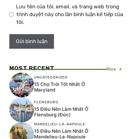
Lưu tên của tôi, email, và trang web trong
trình duyệt này cho lần bình luận kế tiếp của
tôi.
MOST RECENT
More
UNCATEGORIZED
15 Chợ Trời Tốt Nhất Ở
Maryland
FLENSBURG
15 Điều Nên Làm Nhất Ở
Flensburg (Đức)
MANDELIEU-LA-NAPOULE
15 Điều Nên Làm Nhất Ở
Mandelieu-La-Napoule