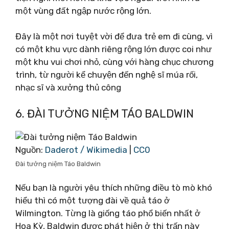
một vùng đất ngập nước rộng lớn.
Đây là một nơi tuyệt vời để đưa trẻ em đi cùng, vì
có một khu vực dành riêng rộng lớn được coi như
một khu vui chơi nhỏ, cùng với hàng chục chương
trình, từ người kể chuyện đến nghệ sĩ múa rối,
nhạc sĩ và xưởng thủ công
6. ĐÀI TƯỞNG NIỆM TÁO BALDWIN
Nguồn:
Daderot / Wikimedia
|
CC0
Đài tưởng niệm Táo Baldwin
Nếu bạn là người yêu thích những điều tò mò khó
hiểu thì có một tượng đài về quả táo ở
Wilmington. Từng là giống táo phổ biến nhất ở
Hoa Kỳ, Baldwin được phát hiện ở thị trấn này