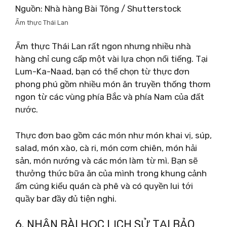
Nguồn: Nhà hàng Bài Tông / Shutterstock
Ẩm thực Thái Lan
Ẩm thực Thái Lan rất ngon nhưng nhiều nhà
hàng chỉ cung cấp một vài lựa chọn nổi tiếng. Tại
Lum-Ka-Naad, bạn có thể chọn từ thực đơn
phong phú gồm nhiều món ăn truyền thống thơm
ngon từ các vùng phía Bắc và phía Nam của đất
nước.
Thực đơn bao gồm các món như món khai vị, súp,
salad, món xào, cà ri, món cơm chiên, món hải
sản, món nướng và các món làm từ mì. Bạn sẽ
thưởng thức bữa ăn của mình trong khung cảnh
ấm cúng kiểu quán cà phê và có quyền lui tới
quầy bar đầy đủ tiện nghi.
6. NHẬN BÀI HỌC LỊCH SỬ TẠI BẢO