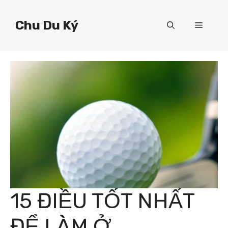
Chuyển
đến
Chu Du Ký
Menu
nội
dung
15 ĐIỀU TỐT NHẤT
ĐỂ LÀM Ở