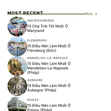
MOST RECENT
More
UNCATEGORIZED
15 Chợ Trời Tốt Nhất Ở
Maryland
FLENSBURG
15 Điều Nên Làm Nhất Ở
Flensburg (Đức)
MANDELIEU-LA-NAPOULE
15 Điều Nên Làm Nhất Ở
Mandelieu-La-Napoule
(Pháp)
AUBAGNE
15 Điều Nên Làm Nhất Ở
Aubagne (Pháp)
POISSY
15 Điều Nên Làm Nhất Ở
Poissy (Pháp)