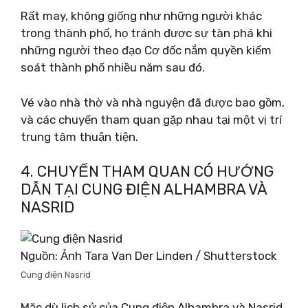
Rất may, không giống như những người khác
trong thành phố, họ tránh được sự tàn phá khi
những người theo đạo Cơ đốc nắm quyền kiểm
soát thành phố nhiều năm sau đó.
Vé vào nhà thờ và nhà nguyện đã được bao gồm,
và các chuyến tham quan gặp nhau tại một vị trí
trung tâm thuận tiện.
4. CHUYẾN THAM QUAN CÓ HƯỚNG
DẪN TẠI CUNG ĐIỆN ALHAMBRA VÀ
NASRID
Nguồn: Ảnh Tara Van Der Linden / Shutterstock
Cung điện Nasrid
Mặc dù lịch sử của Cung điện Alhambra và Nasrid