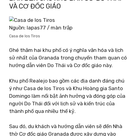
VÀ CƠ ĐỐC GIÁO
Nguồn: lapas77 / màn trập
Casa de los Tiros
Ghé thăm hai khu phố có ý nghĩa văn hóa và lịch
sử nhất của Granada trong chuyến tham quan có
hướng dẫn viên Do Thái và Cơ đốc giáo này.
Khu phố Realejo bao gồm các địa danh đáng chú
ý như Casa de los Tiros và Khu Hoàng gia Santo
Domingo làm nổi bật ảnh hưởng và đóng góp của
người Do Thái đối với lịch sử và kiến ​​trúc của
thành phố qua nhiều thế kỷ.
Sau đó, du khách và hướng dẫn viên sẽ đến Nhà
thờ Cơ đốc giáo Granada được xây dựng vào