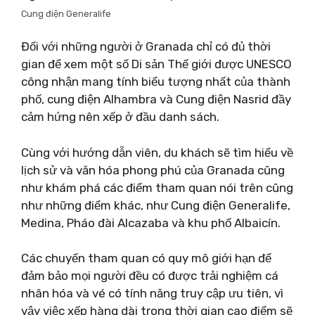
Cung điện Generalife
Đối với những người ở Granada chỉ có đủ thời
gian để xem một số Di sản Thế giới được UNESCO
công nhận mang tính biểu tượng nhất của thành
phố, cung điện Alhambra và Cung điện Nasrid đầy
cảm hứng nên xếp ở đầu danh sách.
Cùng với hướng dẫn viên, du khách sẽ tìm hiểu về
lịch sử và văn hóa phong phú của Granada cũng
như khám phá các điểm tham quan nói trên cũng
như những điểm khác, như Cung điện Generalife,
Medina, Pháo đài Alcazaba và khu phố Albaicín.
Các chuyến tham quan có quy mô giới hạn để
đảm bảo mọi người đều có được trải nghiệm cá
nhân hóa và vé có tính năng truy cập ưu tiên, vì
vậy việc xếp hàng dài trong thời gian cao điểm sẽ