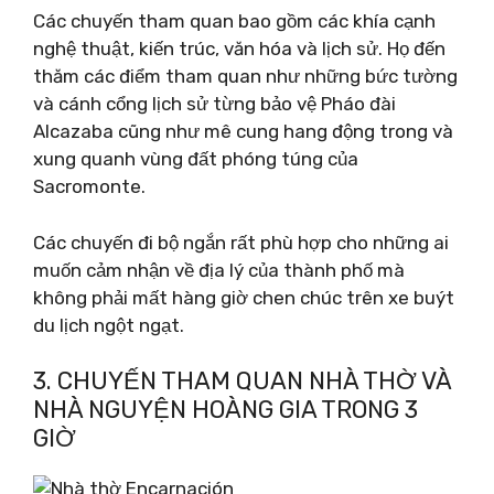
Các chuyến tham quan bao gồm các khía cạnh
nghệ thuật, kiến ​​trúc, văn hóa và lịch sử. Họ đến
thăm các điểm tham quan như những bức tường
và cánh cổng lịch sử từng bảo vệ Pháo đài
Alcazaba cũng như mê cung hang động trong và
xung quanh vùng đất phóng túng của
Sacromonte.
Các chuyến đi bộ ngắn rất phù hợp cho những ai
muốn cảm nhận về địa lý của thành phố mà
không phải mất hàng giờ chen chúc trên xe buýt
du lịch ngột ngạt.
3. CHUYẾN THAM QUAN NHÀ THỜ VÀ
NHÀ NGUYỆN HOÀNG GIA TRONG 3
GIỜ