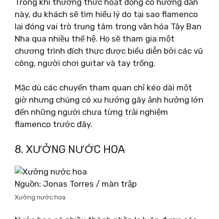
Trong khi thưởng thức hoạt động có hướng dẫn
này, du khách sẽ tìm hiểu lý do tại sao flamenco
lại đóng vai trò trung tâm trong văn hóa Tây Ban
Nha qua nhiều thế hệ. Họ sẽ tham gia một
chương trình đích thực được biểu diễn bởi các vũ
công, người chơi guitar và tay trống.
Mặc dù các chuyến tham quan chỉ kéo dài một
giờ nhưng chúng có xu hướng gây ảnh hưởng lớn
đến những người chưa từng trải nghiệm
flamenco trước đây.
8. XƯỞNG NƯỚC HOA
Nguồn: Jonas Torres / màn trập
Xưởng nước hoa