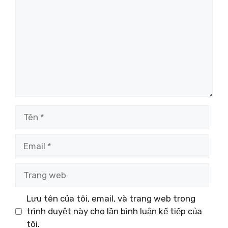
luận
Tên
Email
Trang
web
Lưu tên của tôi, email, và trang web trong
trình duyệt này cho lần bình luận kế tiếp của
tôi.