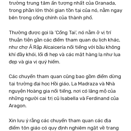
trường trung tâm ấn tượng nhất của Granada,
trong phần lớn thời gian tồn tại của nó, nằm ngay
bên trong cổng chính của thành phố.
Thường được gọi là ‘Cổng Tai’, nó nằm ở vị trí
thuận tiện gần các điểm tham quan du lịch khác,
như chợ Ả Rập Alcaicería nổi tiếng với bầu không
khí đầy khói, lối đi hẹp và các mặt hàng lạ như lụa
đẹp và gia vị quý hiếm.
Các chuyến tham quan cũng bao gồm điểm dừng
tại trường đại học Hồi giáo, La Madraza và Nhà
nguyện Hoàng gia nổi tiếng, nơi có lăng mộ của
những người cai trị cũ Isabella và Ferdinand của
Aragon.
Xin lưu ý rằng các chuyến tham quan các địa
điểm tôn giáo có quy định nghiêm ngặt về trang