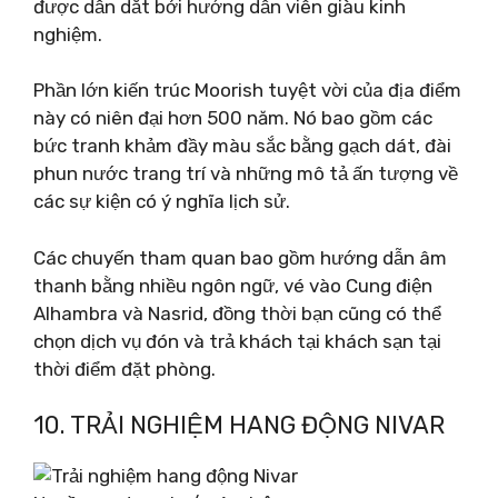
được dẫn dắt bởi hướng dẫn viên giàu kinh
nghiệm.
Phần lớn kiến ​​trúc Moorish tuyệt vời của địa điểm
này có niên đại hơn 500 năm. Nó bao gồm các
bức tranh khảm đầy màu sắc bằng gạch dát, đài
phun nước trang trí và những mô tả ấn tượng về
các sự kiện có ý nghĩa lịch sử.
Các chuyến tham quan bao gồm hướng dẫn âm
thanh bằng nhiều ngôn ngữ, vé vào Cung điện
Alhambra và Nasrid, đồng thời bạn cũng có thể
chọn dịch vụ đón và trả khách tại khách sạn tại
thời điểm đặt phòng.
10. TRẢI NGHIỆM HANG ĐỘNG NIVAR