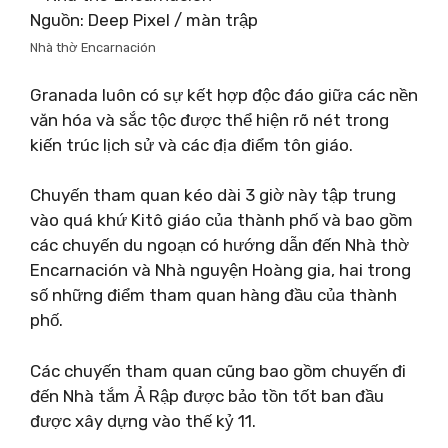
Nguồn: Deep Pixel / màn trập
Nhà thờ Encarnación
Granada luôn có sự kết hợp độc đáo giữa các nền
văn hóa và sắc tộc được thể hiện rõ nét trong
kiến ​​trúc lịch sử và các địa điểm tôn giáo.
Chuyến tham quan kéo dài 3 giờ này tập trung
vào quá khứ Kitô giáo của thành phố và bao gồm
các chuyến du ngoạn có hướng dẫn đến Nhà thờ
Encarnación và Nhà nguyện Hoàng gia, hai trong
số những điểm tham quan hàng đầu của thành
phố.
Các chuyến tham quan cũng bao gồm chuyến đi
đến Nhà tắm Ả Rập được bảo tồn tốt ban đầu
được xây dựng vào thế kỷ 11.