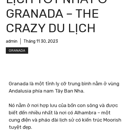
GRANADA – THE
CRAZY DU LỊCH
admin
Tháng 11 30, 2023
GRANADA
Granada là một tỉnh lỵ cỡ trung bình nằm ở vùng
Andalusia phía nam Tây Ban Nha.
Nó nằm ở nơi hợp lưu của bốn con sông và được
biết đến nhiều nhất là nơi có Alhambra – một
cung điện và pháo đài lịch sử có kiến ​​trúc Moorish
tuyệt đẹp.