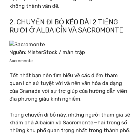
không thành vấn đề.
2. CHUYẾN ĐI BỘ KÉO DÀI 2 TIẾNG
RƯỠI Ở ALBAICÍN VÀ SACROMONTE
Nguồn: MisterStock / màn trập
Sacromonte
Tốt nhất bạn nên tìm hiểu về các điểm tham
quan lịch sử tuyệt vời và nền văn hóa đa dạng
của Granada với sự trợ giúp của hướng dẫn viên
địa phương giàu kinh nghiệm.
Trong chuyến đi bộ này, những người tham gia sẽ
khám phá Albaicín và Sacromonte—hai trong số
những khu phố quan trọng nhất trong thành phố.