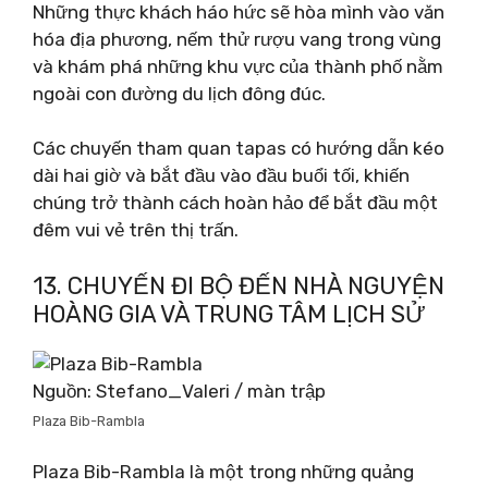
Những thực khách háo hức sẽ hòa mình vào văn
hóa địa phương, nếm thử rượu vang trong vùng
và khám phá những khu vực của thành phố nằm
ngoài con đường du lịch đông đúc.
Các chuyến tham quan tapas có hướng dẫn kéo
dài hai giờ và bắt đầu vào đầu buổi tối, khiến
chúng trở thành cách hoàn hảo để bắt đầu một
đêm vui vẻ trên thị trấn.
13. CHUYẾN ĐI BỘ ĐẾN NHÀ NGUYỆN
HOÀNG GIA VÀ TRUNG TÂM LỊCH SỬ
Nguồn: Stefano_Valeri / màn trập
Plaza Bib-Rambla
Plaza Bib-Rambla là một trong những quảng