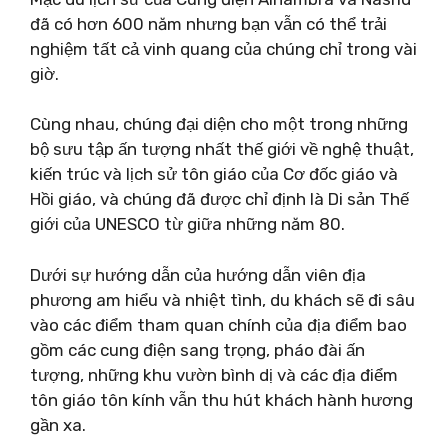
đã có hơn 600 năm nhưng bạn vẫn có thể trải
nghiệm tất cả vinh quang của chúng chỉ trong vài
giờ.
Cùng nhau, chúng đại diện cho một trong những
bộ sưu tập ấn tượng nhất thế giới về nghệ thuật,
kiến ​​trúc và lịch sử tôn giáo của Cơ đốc giáo và
Hồi giáo, và chúng đã được chỉ định là Di sản Thế
giới của UNESCO từ giữa những năm 80.
Dưới sự hướng dẫn của hướng dẫn viên địa
phương am hiểu và nhiệt tình, du khách sẽ đi sâu
vào các điểm tham quan chính của địa điểm bao
gồm các cung điện sang trọng, pháo đài ấn
tượng, những khu vườn bình dị và các địa điểm
tôn giáo tôn kính vẫn thu hút khách hành hương
gần xa.