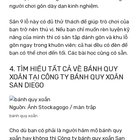
người chơi gôn dày dạn kinh nghiệm.
Sân 9 lỗ này có đủ thử thách để giúp trò chơi của
bạn trở nên thú vị. Nếu bạn chỉ muốn rèn luyện kỹ
năng của mình thì có sân tập đánh gôn và khu lỗ
gôn ngay trong khuôn viên; cả hai đều có đèn để
bạn có thể chơi đến tối. Các bài học cũng có sẵn.
4. TÌM HIỂU TẤT CẢ VỀ BÁNH QUY
XOẮN TẠI CÔNG TY BÁNH QUY XOẮN
SAN DIEGO
Nguồn: Ảnh Stockagogo / màn trập
bánh quy xoắn
Cho dù bạn có phải là người hâm mộ bánh quy
xoắn hay không thì Công ty bánh quy xoắn San