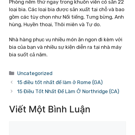
Phòng nếm thử ngay trong khuôn viên có sẵn 22
loại bia. Các loại bia được sản xuất tại chỗ và bao
gồm các tùy chọn như Nổi tiếng, Tưng bừng, Anh
hùng, Huyền thoại, Thôi miên và Tự do.
Nhà hàng phục vụ nhiều món ăn ngon đi kèm với
bia của bạn và nhiều sự kiện diễn ra tại nhà máy
bia suốt cả năm.
Danh
Uncategorized
mục
15 điều tốt nhất để làm ở Rome (GA)
15 Điều Tốt Nhất Để Làm Ở Northridge (CA)
Viết Một Bình Luận
Bình
luận