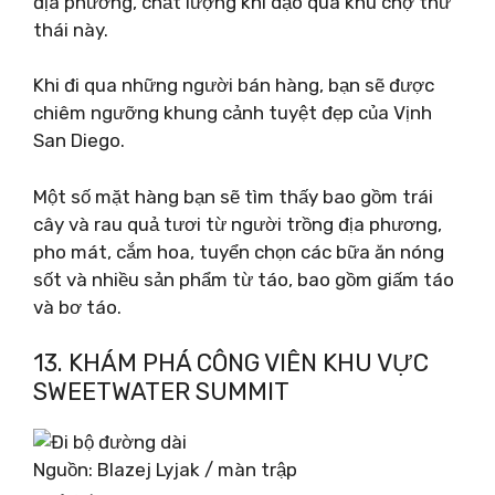
địa phương, chất lượng khi dạo qua khu chợ thư
thái này.
Khi đi qua những người bán hàng, bạn sẽ được
chiêm ngưỡng khung cảnh tuyệt đẹp của Vịnh
San Diego.
Một số mặt hàng bạn sẽ tìm thấy bao gồm trái
cây và rau quả tươi từ người trồng địa phương,
pho mát, cắm hoa, tuyển chọn các bữa ăn nóng
sốt và nhiều sản phẩm từ táo, bao gồm giấm táo
và bơ táo.
13. KHÁM PHÁ CÔNG VIÊN KHU VỰC
SWEETWATER SUMMIT
Nguồn: Blazej Lyjak / màn trập