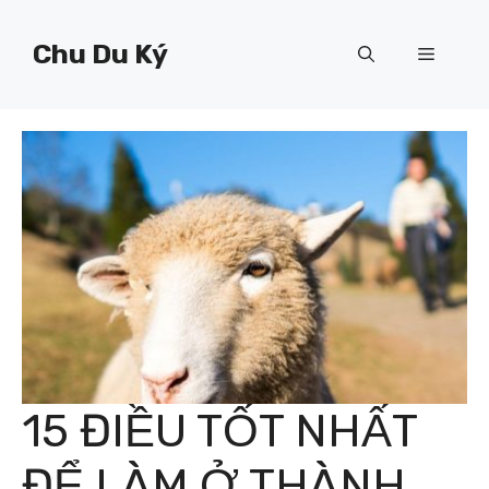
Chuyển
đến
Chu Du Ký
Menu
nội
dung
15 ĐIỀU TỐT NHẤT
ĐỂ LÀM Ở THÀNH