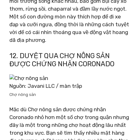
môi trường sống khác nhau, bao gồm bụi cây xô
thơm, rừng sồi, chaparral và đầm lầy nước ngọt.
Một số con đường mòn này thích hợp để đi xe
đạp và cưỡi ngựa, đồng thời là những cách tuyệt
vời để có cái nhìn thoáng qua về động vật hoang
dã địa phương.
12. DUYỆT QUA CHỢ NÔNG SẢN
ĐƯỢC CHỨNG NHẬN CORONADO
Nguồn: Javani LLC / màn trập
Chợ nông sản
Mặc dù Chợ nông sản được chứng nhận
Coronado nhỏ hơn một số chợ trong quận nhưng
đây là một trong những chợ hoạt động lâu nhất
trong khu vực. Bạn sẽ tìm thấy nhiều mặt hàng