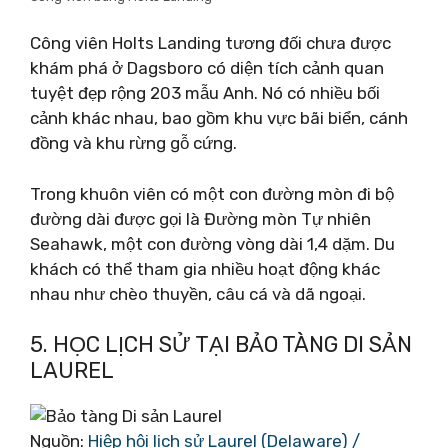
Công viên Holts Landing tương đối chưa được
khám phá ở Dagsboro có diện tích cảnh quan
tuyệt đẹp rộng 203 mẫu Anh. Nó có nhiều bối
cảnh khác nhau, bao gồm khu vực bãi biển, cánh
đồng và khu rừng gỗ cứng.
Trong khuôn viên có một con đường mòn đi bộ
đường dài được gọi là Đường mòn Tự nhiên
Seahawk, một con đường vòng dài 1,4 dặm. Du
khách có thể tham gia nhiều hoạt động khác
nhau như chèo thuyền, câu cá và dã ngoại.
5. HỌC LỊCH SỬ TẠI BẢO TÀNG DI SẢN
LAUREL
Nguồn:
Hiệp hội lịch sử Laurel (Delaware) /