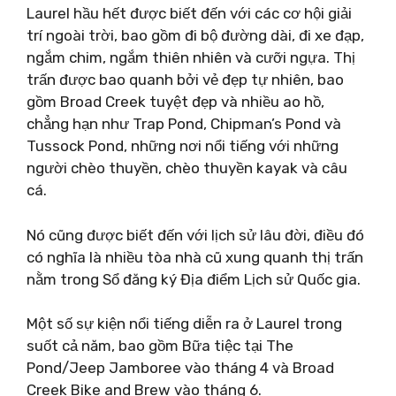
Laurel hầu hết được biết đến với các cơ hội giải
trí ngoài trời, bao gồm đi bộ đường dài, đi xe đạp,
ngắm chim, ngắm thiên nhiên và cưỡi ngựa. Thị
trấn được bao quanh bởi vẻ đẹp tự nhiên, bao
gồm Broad Creek tuyệt đẹp và nhiều ao hồ,
chẳng hạn như Trap Pond, Chipman’s Pond và
Tussock Pond, những nơi nổi tiếng với những
người chèo thuyền, chèo thuyền kayak và câu
cá.
Nó cũng được biết đến với lịch sử lâu đời, điều đó
có nghĩa là nhiều tòa nhà cũ xung quanh thị trấn
nằm trong Sổ đăng ký Địa điểm Lịch sử Quốc gia.
Một số sự kiện nổi tiếng diễn ra ở Laurel trong
suốt cả năm, bao gồm Bữa tiệc tại The
Pond/Jeep Jamboree vào tháng 4 và Broad
Creek Bike and Brew vào tháng 6.