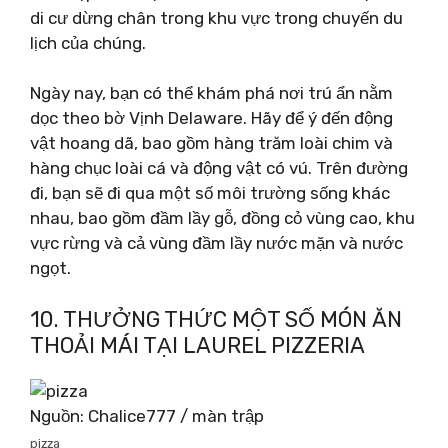
di cư dừng chân trong khu vực trong chuyến du
lịch của chúng.
Ngày nay, bạn có thể khám phá nơi trú ẩn nằm
dọc theo bờ Vịnh Delaware. Hãy để ý đến động
vật hoang dã, bao gồm hàng trăm loài chim và
hàng chục loài cá và động vật có vú. Trên đường
đi, bạn sẽ đi qua một số môi trường sống khác
nhau, bao gồm đầm lầy gỗ, đồng cỏ vùng cao, khu
vực rừng và cả vùng đầm lầy nước mặn và nước
ngọt.
10. THƯỞNG THỨC MỘT SỐ MÓN ĂN
THOẢI MÁI TẠI LAUREL PIZZERIA
Nguồn: Chalice777 / màn trập
pizza