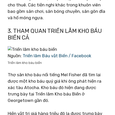
cho thuê. Các tiện nghi khác trong khuôn viên
bao gồm sân chơi, sân bóng chuyền, sân gôn đĩa
và hố móng ngựa.
3. THAM QUAN TRIỂN LÃM KHO BÁU
BIỂN CẢ
Nguồn:
Triển lãm Báu vật Biển / Facebook
Triển lãm kho báu biển
Thợ săn kho báu nổi tiếng Mel Fisher đã tìm lại
được một kho báu quý giá khi ông phát hiện ra
xác tàu Atocha. Kho báu đó hiện đang được
trưng bày tại Triển lãm Kho báu Biển ở
Georgetown gần đó.
Hiện vật trị giá hàng triệu đô la được trưng bày