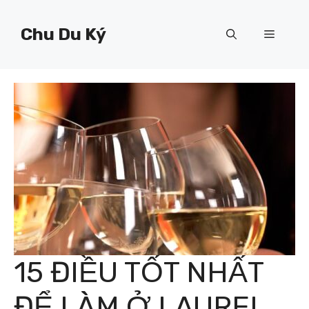
Chuyển
đến
Chu Du Ký
Menu
nội
dung
15 ĐIỀU TỐT NHẤT
ĐỂ LÀM Ở LAUREL