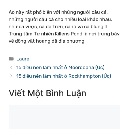
Ao này rất phổ biến với những người câu cá,
những người câu cá cho nhiều loài khác nhau,
như cá vược, cá da trơn, cá rô và cá bluegill.
Trung tâm Tự nhiên Killens Pond là nơi trưng bày
về động vật hoang dã địa phương.
Danh
Laurel
mục
15 điều nên làm nhất ở Mooroopna (Úc)
15 điều nên làm nhất ở Rockhampton (Úc)
Viết Một Bình Luận
Bình
luận