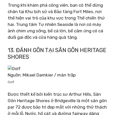
Trong khi khám phá công viên, bạn có thể dừng
chân tại Khu lịch sử và Bảo tàng Fort Miles, nơi
thể hiện vai trò của khu vực trong Thế chiến thứ
hai. Trung tâm Tự nhiên Seaside là nơi có máy
ảnh chim ưng sống, bể cá lớn, bể cảm ứng có cá
đuối gai độc và cửa hàng quà tặng.
13. ĐÁNH GÔN TẠI SÂN GÔN HERITAGE
SHORES
Nguồn: Mikael Damkier / màn trập
Golf
Được thiết kế bởi kiến ​​trúc sư Arthur Hills, Sân
Gôn Heritage Shores ở Bridgeville là một sân gôn
par 72 được bảo trì đẹp mắt với những thử thách
ở mỗi lỗ. Nước, hố cát và đường fairway dâng