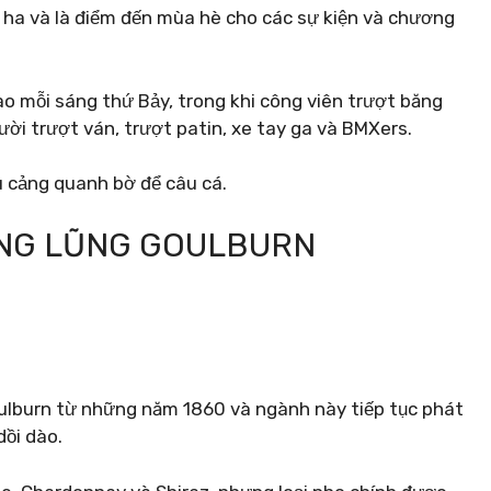
 ha và là điểm đến mùa hè cho các sự kiện và chương
ào mỗi sáng thứ Bảy, trong khi công viên trượt băng
ời trượt ván, trượt patin, xe tay ga và BMXers.
ầu cảng quanh bờ để câu cá.
UNG LŨNG GOULBURN
ulburn từ những năm 1860 và ngành này tiếp tục phát
dồi dào.