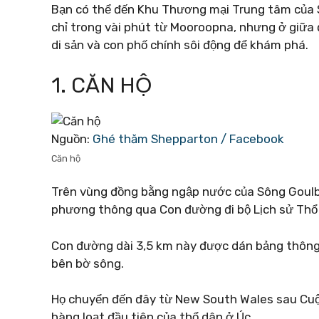
Bạn có thể đến Khu Thương mại Trung tâm của 
chỉ trong vài phút từ Mooroopna, nhưng ở giữa đ
di sản và con phố chính sôi động để khám phá.
1. CĂN HỘ
Nguồn:
Ghé thăm Shepparton / Facebook
Căn hộ
Trên vùng đồng bằng ngập nước của Sông Goulbur
phương thông qua Con đường đi bộ Lịch sử Th
Con đường dài 3,5 km này được dán bảng thông 
bên bờ sông.
Họ chuyển đến đây từ New South Wales sau Cuộ
hàng loạt đầu tiên của thổ dân ở Úc.