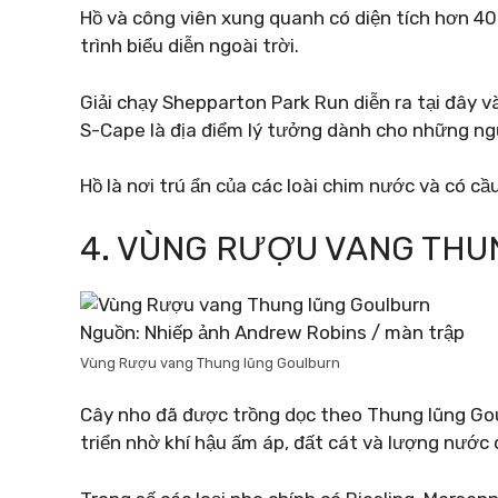
Hồ và công viên xung quanh có diện tích hơn 40
trình biểu diễn ngoài trời.
Giải chạy Shepparton Park Run diễn ra tại đây v
S-Cape là địa điểm lý tưởng dành cho những ngư
Hồ là nơi trú ẩn của các loài chim nước và có c
4. VÙNG RƯỢU VANG TH
Nguồn: Nhiếp ảnh Andrew Robins / màn trập
Vùng Rượu vang Thung lũng Goulburn
Cây nho đã được trồng dọc theo Thung lũng Go
triển nhờ khí hậu ấm áp, đất cát và lượng nước 