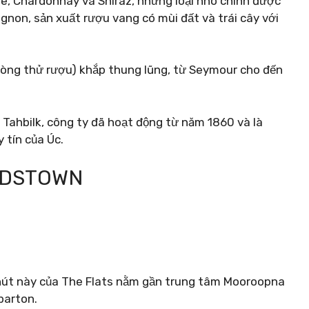
ne, Chardonnay và Shiraz, nhưng loại nho chính được
gnon, sản xuất rượu vang có mùi đất và trái cây với
òng thử rượu) khắp thung lũng, từ Seymour cho đến
 Tahbilk, công ty đã hoạt động từ năm 1860 và là
 tín của Úc.
KIDSTOWN
 hút này của The Flats nằm gần trung tâm Mooroopna
parton.