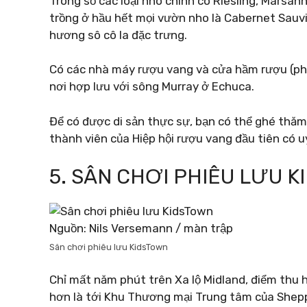
Trong số các loại nho chính có Riesling, Marsan
trồng ở hầu hết mọi vườn nho là Cabernet Sauvi
hương sô cô la đặc trưng.
Có các nhà máy rượu vang và cửa hầm rượu (ph
nơi hợp lưu với sông Murray ở Echuca.
Để có được di sản thực sự, bạn có thể ghé thăm
thành viên của Hiệp hội rượu vang đầu tiên có uy
5. SÂN CHƠI PHIÊU LƯU 
Nguồn: Nils Versemann / màn trập
Sân chơi phiêu lưu KidsTown
Chỉ mất năm phút trên Xa lộ Midland, điểm thu
hơn là tới Khu Thương mại Trung tâm của Shep