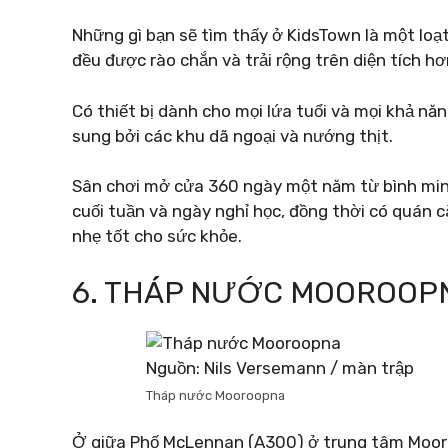
Những gì bạn sẽ tìm thấy ở KidsTown là một loạt
đều được rào chắn và trải rộng trên diện tích hơ
Có thiết bị dành cho mọi lứa tuổi và mọi khả n
sung bởi các khu dã ngoại và nướng thịt.
Sân chơi mở cửa 360 ngày một năm từ bình min
cuối tuần và ngày nghỉ học, đồng thời có quán c
nhẹ tốt cho sức khỏe.
6. THÁP NƯỚC MOOROOP
Nguồn: Nils Versemann / màn trập
Tháp nước Mooroopna
Ở giữa Phố McLennan (A300) ở trung tâm Mooroo