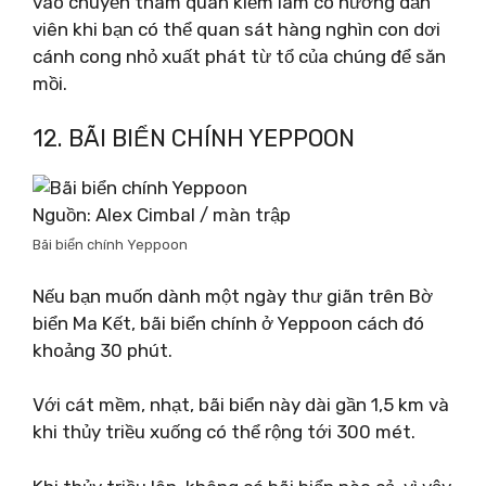
vào chuyến tham quan kiểm lâm có hướng dẫn
viên khi bạn có thể quan sát hàng nghìn con dơi
cánh cong nhỏ xuất phát từ tổ của chúng để săn
mồi.
12. BÃI BIỂN CHÍNH YEPPOON
Nguồn: Alex Cimbal / màn trập
Bãi biển chính Yeppoon
Nếu bạn muốn dành một ngày thư giãn trên Bờ
biển Ma Kết, bãi biển chính ở Yeppoon cách đó
khoảng 30 phút.
Với cát mềm, nhạt, bãi biển này dài gần 1,5 km và
khi thủy triều xuống có thể rộng tới 300 mét.