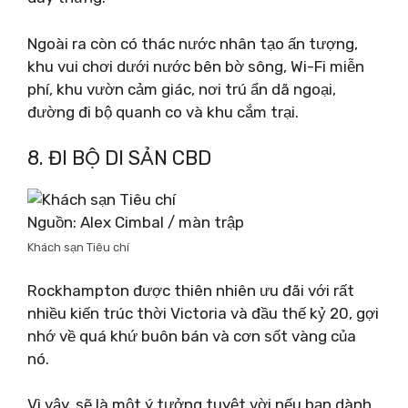
Ngoài ra còn có thác nước nhân tạo ấn tượng,
khu vui chơi dưới nước bên bờ sông, Wi-Fi miễn
phí, khu vườn cảm giác, nơi trú ẩn dã ngoại,
đường đi bộ quanh co và khu cắm trại.
8. ĐI BỘ DI SẢN CBD
Nguồn: Alex Cimbal / màn trập
Khách sạn Tiêu chí
Rockhampton được thiên nhiên ưu đãi với rất
nhiều kiến ​​trúc thời Victoria và đầu thế kỷ 20, gợi
nhớ về quá khứ buôn bán và cơn sốt vàng của
nó.
Vì vậy, sẽ là một ý tưởng tuyệt vời nếu bạn dành