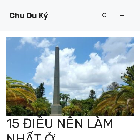
Chuyển
đến
Chu Du Ký
Menu
nội
dung
15 ĐIỀU NÊN LÀM
NHẤT Ở