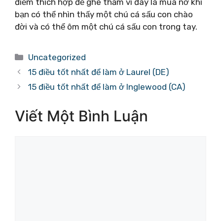
điểm thích hợp để ghé thăm vì đây là mùa nở khi
bạn có thể nhìn thấy một chú cá sấu con chào
đời và có thể ôm một chú cá sấu con trong tay.
Danh
Uncategorized
mục
15 điều tốt nhất để làm ở Laurel (DE)
15 điều tốt nhất để làm ở Inglewood (CA)
Viết Một Bình Luận
Bình
luận