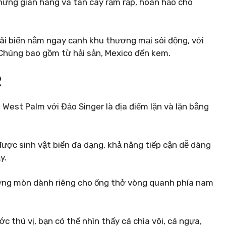
 những gian hàng và tán cây rậm rạp, hoàn hảo cho
i biển nằm ngay cạnh khu thương mại sôi động, với
 Chúng bao gồm từ hải sản, Mexico đến kem.
R
 West Palm với Đảo Singer là địa điểm lặn và lặn bằng
p được sinh vật biển đa dạng, khả năng tiếp cận dễ dàng
y.
ường mòn dành riêng cho ống thở vòng quanh phía nam
 thú vị, bạn có thể nhìn thấy cá chìa vôi, cá ngựa,