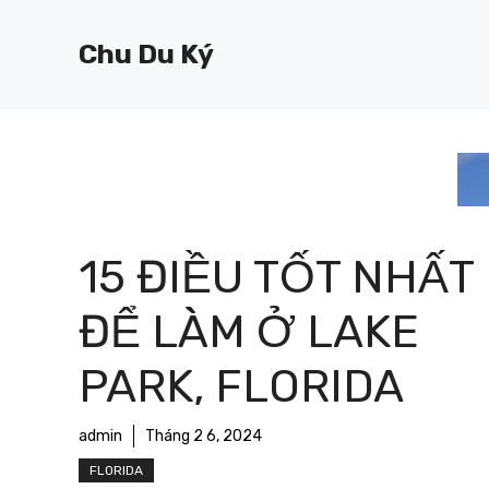
Chuyển
đến
Chu Du Ký
nội
dung
15 ĐIỀU TỐT NHẤT
ĐỂ LÀM Ở LAKE
PARK, FLORIDA
admin
Tháng 2 6, 2024
FLORIDA