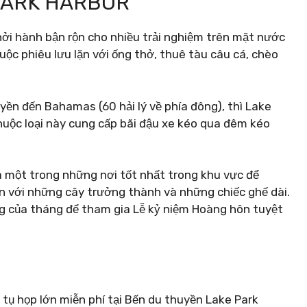
 PARK HARBOR
ởi hành bận rộn cho nhiều trải nghiệm trên mặt nước
c phiêu lưu lặn với ống thở, thuê tàu câu cá, chèo
yền đến Bahamas (60 hải lý về phía đông), thì Lake
huộc loại này cung cấp bãi đậu xe kéo qua đêm kéo
 là một trong những nơi tốt nhất trong khu vực để
 với những cây trưởng thành và những chiếc ghế dài.
g của tháng để tham gia Lễ kỷ niệm Hoàng hôn tuyệt
N
tụ họp lớn miễn phí tại Bến du thuyền Lake Park