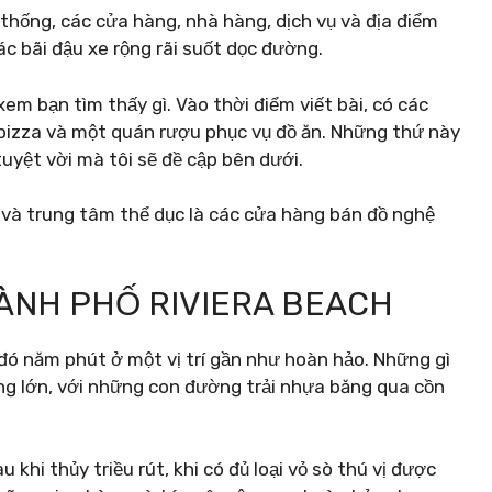
thống, các cửa hàng, nhà hàng, dịch vụ và địa điểm
ác bãi đậu xe rộng rãi suốt dọc đường.
xem bạn tìm thấy gì. Vào thời điểm viết bài, có các
pizza và một quán rượu phục vụ đồ ăn. Những thứ này
yệt vời mà tôi sẽ đề cập bên dưới.
c và trung tâm thể dục là các cửa hàng bán đồ nghệ
HÀNH PHỐ RIVIERA BEACH
 đó năm phút ở một vị trí gần như hoàn hảo. Những gì
ng lớn, với những con đường trải nhựa băng qua cồn
 khi thủy triều rút, khi có đủ loại vỏ sò thú vị được