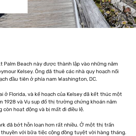
hạt Palm Beach này được thành lập vào những năm
eymour Kelsey. Ông đã thuê các nhà quy hoạch nổi
oạch đầu tiên ở phía nam Washington, DC.
ai ở Florida, và kế hoạch của Kelsey đã kết thúc một
ăm 1928 và Vụ sụp đổ thị trường chứng khoán năm
 còn hoạt động và bị mất đi điều lệ.
Park đã bớt hỗn loạn hơn rất nhiều. Ở một thị trấn
thuyền với bữa tiệc cộng đồng tuyệt vời hàng tháng.