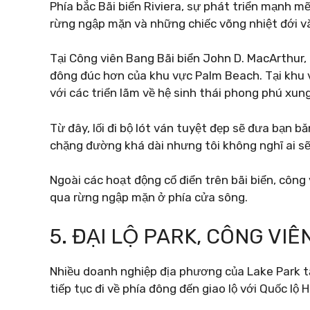
Phía bắc Bãi biển Riviera, sự phát triển mạnh 
rừng ngập mặn và những chiếc võng nhiệt đới và
Tại Công viên Bang Bãi biển John D. MacArthur, 
đông đúc hơn của khu vực Palm Beach. Tại khu v
với các triển lãm về hệ sinh thái phong phú xun
Từ đây, lối đi bộ lót ván tuyệt đẹp sẽ đưa bạn b
chặng đường khá dài nhưng tôi không nghĩ ai s
Ngoài các hoạt động cổ điển trên bãi biển, công
qua rừng ngập mặn ở phía cửa sông.
5. ĐẠI LỘ PARK, CÔNG VIÊ
Nhiều doanh nghiệp địa phương của Lake Park tậ
tiếp tục đi về phía đông đến giao lộ với Quốc lộ H