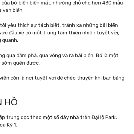
mẽ của bờ biển biến mất, nhường chỗ cho hơn 430 mẫu
 ven biển.
tôi yêu thích sự tách biệt, tránh xa những bãi biển
ực đậu xe có một trung tâm thiên nhiên tuyệt vời,
g quanh.
ăng qua đầm phá, qua võng và ra bãi biển. Đó là một
ẽ sớm quên được.
 viên còn là nơi tuyệt vời để chèo thuyền khi bạn băng
N HỒ
p trung dọc theo một số dãy nhà trên Đại lộ Park,
oa Kỳ 1.