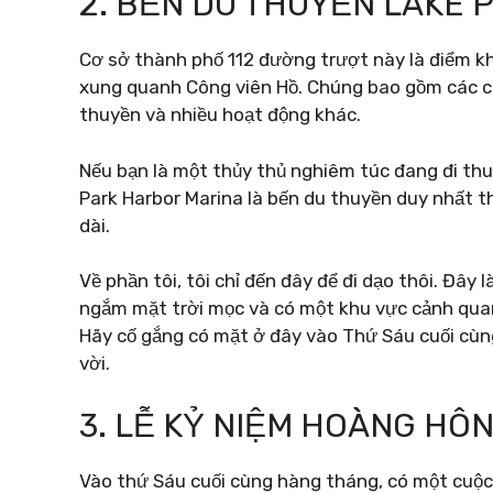
2. BẾN DU THUYỀN LAKE
Cơ sở thành phố 112 đường trượt này là điểm kh
xung quanh Công viên Hồ. Chúng bao gồm các cuộ
thuyền và nhiều hoạt động khác.
Nếu bạn là một thủy thủ nghiêm túc đang đi thu
Park Harbor Marina là bến du thuyền duy nhất t
dài.
Về phần tôi, tôi chỉ đến đây để đi dạo thôi. Đây
ngắm mặt trời mọc và có một khu vực cảnh quan
Hãy cố gắng có mặt ở đây vào Thứ Sáu cuối cùn
vời.
3. LỄ KỶ NIỆM HOÀNG HÔ
Vào thứ Sáu cuối cùng hàng tháng, có một cuộc 