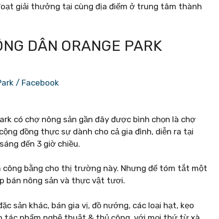
oạt giải thưởng tại cùng địa điểm ở trung tâm thành
NÔNG DÂN ORANGE PARK
Park / Facebook
ark có chợ nông sản gần đây được bình chọn là chợ
cộng đồng thực sự dành cho cả gia đình, diễn ra tại
sáng đến 3 giờ chiều.
giá công bằng cho thị trường này. Nhưng để tóm tắt một
p bán nông sản và thực vật tươi.
 sản khác, bán gia vị, đồ nướng, các loại hạt, kẹo
o tác phẩm nghệ thuật & thủ công, với mọi thứ từ xà