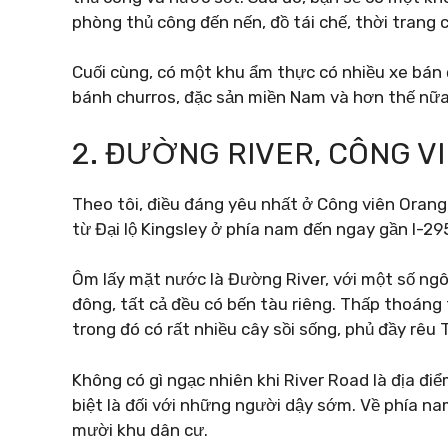
phòng thủ công đến nến, đồ tái chế, thời trang 
Cuối cùng, có một khu ẩm thực có nhiều xe bán đ
bánh churros, đặc sản miền Nam và hơn thế nữa
2. ĐƯỜNG RIVER, CÔNG V
Theo tôi, điều đáng yêu nhất ở Công viên Orang
từ Đại lộ Kingsley ở phía nam đến ngay gần I-295
Ôm lấy mặt nước là Đường River, với một số ng
đông, tất cả đều có bến tàu riêng. Thấp thoáng
trong đó có rất nhiều cây sồi sống, phủ đầy rêu 
Không có gì ngạc nhiên khi River Road là địa đi
biệt là đối với những người dậy sớm. Về phía nam,
mười khu dân cư.