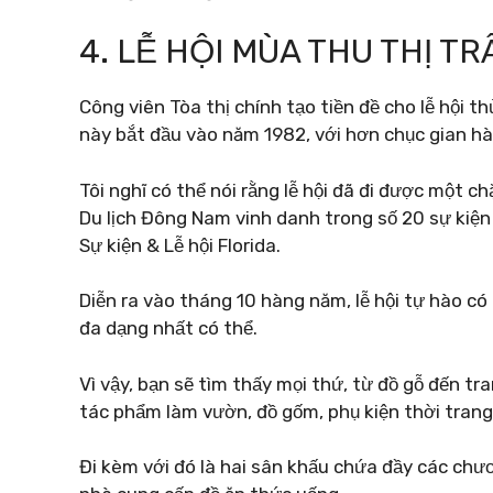
4. LỄ HỘI MÙA THU THỊ T
Công viên Tòa thị chính tạo tiền đề cho lễ hội t
này bắt đầu vào năm 1982, với hơn chục gian hà
Tôi nghĩ có thể nói rằng lễ hội đã đi được một 
Du lịch Đông Nam vinh danh trong số 20 sự kiện
Sự kiện & Lễ hội Florida.
Diễn ra vào tháng 10 hàng năm, lễ hội tự hào c
đa dạng nhất có thể.
Vì vậy, bạn sẽ tìm thấy mọi thứ, từ đồ gỗ đến t
tác phẩm làm vườn, đồ gốm, phụ kiện thời tran
Đi kèm với đó là hai sân khấu chứa đầy các chươn