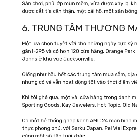
Sân chơi, phủ lớp mùn mềm, vừa được xây lại khi
được cắt tỉa cẩn thận, một cái hồ, một sân bóng
6. TRUNG TÂM THƯƠNG M
Một lựa chọn tuyệt vời cho những ngày cực kỳ
gần I-295 và có hơn 120 cửa hàng. Orange Park 
Johns ở khu vực Jacksonville.
Giống như hầu hết các trung tâm mua sắm, địa đ
nhưng có vẻ vẫn hoạt động tốt vào thời điểm viế
Khi tôi ghé qua, một vài cửa hàng trong danh mục 
Sporting Goods, Kay Jewelers, Hot Topic, Old N
Có một hệ thống ghép kênh AMC 24 màn hình mà
thực phong phú, với Sarku Japan, Pei Wei Expre
cùng một số tên tuổi khác.