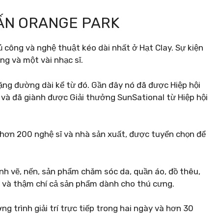
RẤN ORANGE PARK
hủ công và nghệ thuật kéo dài nhất ở Hạt Clay. Sự kiện
ng và một vài nhạc sĩ.
chặng đường dài kể từ đó. Gần đây nó đã được Hiệp hội
 và đã giành được Giải thưởng SunSational từ Hiệp hội
ó hơn 200 nghệ sĩ và nhà sản xuất, được tuyển chọn để
ranh vẽ, nến, sản phẩm chăm sóc da, quần áo, đồ thêu,
g và thậm chí cả sản phẩm dành cho thú cưng.
g trình giải trí trực tiếp trong hai ngày và hơn 30