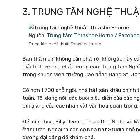
3. TRUNG TÂM NGHỆ THU
Nguồn:
Trung tâm Thrasher-Horne / Faceboo
Trung tâm nghệ thuật Thrasher-Horne
Bạn thậm chí không cần phải rời khỏi góc này c
giải trí trực tiếp chất lượng cao. Trung tâm Ng
trong khuôn viên trường Cao đẳng Bang St. Joh
Có hơn 1.700 chỗ ngồi, nhà hát sân khấu chính 
tuần. Tôi đang nói, các buổi biểu diễn của các n
bài giảng của các nhân vật văn hóa quan trọng, cá
Để minh họa, Billy Ocean, Three Dog Night và Wa
ở thị trấn.
Ngoài ra còn có Nhà hát Studio nhỏ h
đương đại đáng để khám phá.