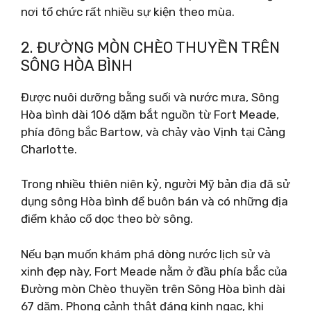
nơi tổ chức rất nhiều sự kiện theo mùa.
2. ĐƯỜNG MÒN CHÈO THUYỀN TRÊN
SÔNG HÒA BÌNH
Được nuôi dưỡng bằng suối và nước mưa, Sông
Hòa bình dài 106 dặm bắt nguồn từ Fort Meade,
phía đông bắc Bartow, và chảy vào Vịnh tại Cảng
Charlotte.
Trong nhiều thiên niên kỷ, người Mỹ bản địa đã sử
dụng sông Hòa bình để buôn bán và có những địa
điểm khảo cổ dọc theo bờ sông.
Nếu bạn muốn khám phá dòng nước lịch sử và
xinh đẹp này, Fort Meade nằm ở đầu phía bắc của
Đường mòn Chèo thuyền trên Sông Hòa bình dài
67 dặm. Phong cảnh thật đáng kinh ngạc, khi