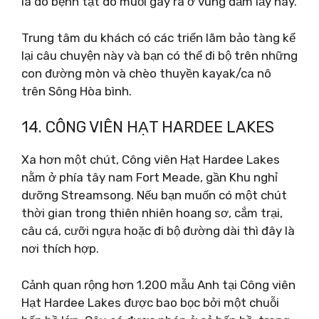
là do bệnh tật do muỗi gây ra ở vùng đầm lầy này.
Trung tâm du khách có các triển lãm bảo tàng kể
lại câu chuyện này và bạn có thể đi bộ trên những
con đường mòn và chèo thuyền kayak/ca nô
trên Sông Hòa bình.
14. CÔNG VIÊN HẠT HARDEE LAKES
Xa hơn một chút, Công viên Hạt Hardee Lakes
nằm ở phía tây nam Fort Meade, gần Khu nghỉ
dưỡng Streamsong. Nếu bạn muốn có một chút
thời gian trong thiên nhiên hoang sơ, cắm trại,
câu cá, cưỡi ngựa hoặc đi bộ đường dài thì đây là
nơi thích hợp.
Cảnh quan rộng hơn 1.200 mẫu Anh tại Công viên
Hạt Hardee Lakes được bao bọc bởi một chuỗi