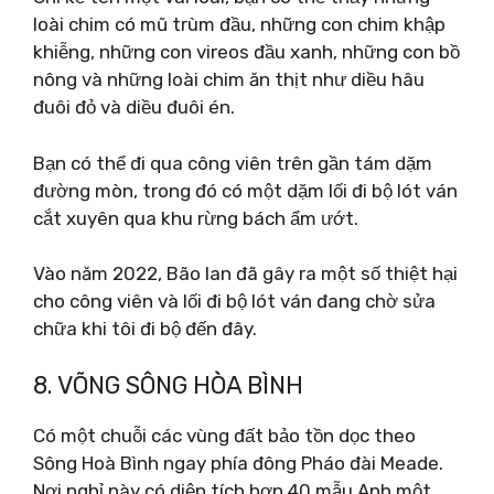
loài chim có mũ trùm đầu, những con chim khập
khiễng, những con vireos đầu xanh, những con bồ
nông và những loài chim ăn thịt như diều hâu
đuôi đỏ và diều đuôi én.
Bạn có thể đi qua công viên trên gần tám dặm
đường mòn, trong đó có một dặm lối đi bộ lót ván
cắt xuyên qua khu rừng bách ẩm ướt.
Vào năm 2022, Bão Ian đã gây ra một số thiệt hại
cho công viên và lối đi bộ lót ván đang chờ sửa
chữa khi tôi đi bộ đến đây.
8. VÕNG SÔNG HÒA BÌNH
Có một chuỗi các vùng đất bảo tồn dọc theo
Sông Hoà Bình ngay phía đông Pháo đài Meade.
Nơi nghỉ này có diện tích hơn 40 mẫu Anh một