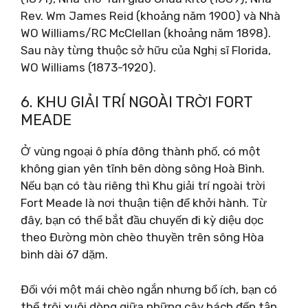
Rev. Wm James Reid (khoảng năm 1900) và Nhà
WO Williams/RC McClellan (khoảng năm 1898).
Sau này từng thuộc sở hữu của Nghị sĩ Florida,
WO Williams (1873-1920).
6. KHU GIẢI TRÍ NGOÀI TRỜI FORT
MEADE
Ở vùng ngoại ô phía đông thành phố, có một
không gian yên tĩnh bên dòng sông Hoà Bình.
Nếu bạn có tàu riêng thì Khu giải trí ngoài trời
Fort Meade là nơi thuận tiện để khởi hành. Từ
đây, bạn có thể bắt đầu chuyến đi kỳ diệu dọc
theo Đường mòn chèo thuyền trên sông Hòa
bình dài 67 dặm.
Đối với một mái chèo ngắn nhưng bổ ích, bạn có
thể trôi xuôi dòng giữa những cây bách đến tận