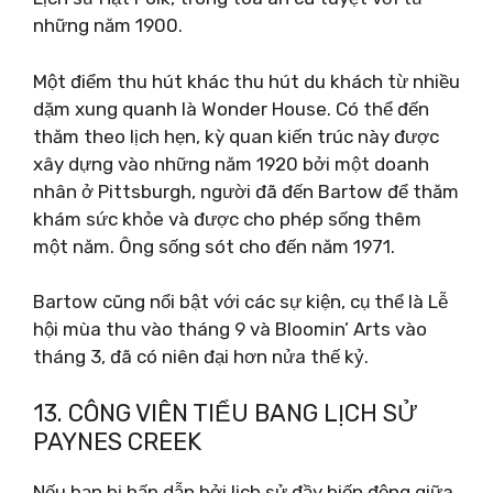
những năm 1900.
Một điểm thu hút khác thu hút du khách từ nhiều
dặm xung quanh là Wonder House. Có thể đến
thăm theo lịch hẹn, kỳ quan kiến ​​trúc này được
xây dựng vào những năm 1920 bởi một doanh
nhân ở Pittsburgh, người đã đến Bartow để thăm
khám sức khỏe và được cho phép sống thêm
một năm. Ông sống sót cho đến năm 1971.
Bartow cũng nổi bật với các sự kiện, cụ thể là Lễ
hội mùa thu vào tháng 9 và Bloomin’ Arts vào
tháng 3, đã có niên đại hơn nửa thế kỷ.
13. CÔNG VIÊN TIỂU BANG LỊCH SỬ
PAYNES CREEK
Nếu bạn bị hấp dẫn bởi lịch sử đầy biến động giữa