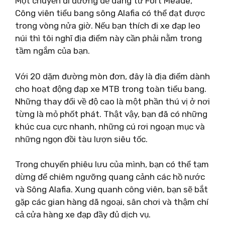
Một chuyến đi đường dễ dàng từ Fort Meade,
Công viên tiểu bang sông Alafia có thể đạt được
trong vòng nửa giờ. Nếu bạn thích đi xe đạp leo
núi thì tôi nghĩ địa điểm này cần phải nằm trong
tầm ngắm của bạn.
Với 20 dặm đường mòn đơn, đây là địa điểm dành
cho hoạt động đạp xe MTB trong toàn tiểu bang.
Những thay đổi về độ cao là một phần thú vị ở nơi
từng là mỏ phốt phát. Thật vậy, bạn đã có những
khúc cua cực nhanh, những cú rơi ngoạn mục và
những ngọn đồi tàu lượn siêu tốc.
Trong chuyến phiêu lưu của mình, bạn có thể tạm
dừng để chiêm ngưỡng quang cảnh các hồ nước
và Sông Alafia. Xung quanh công viên, bạn sẽ bắt
gặp các gian hàng dã ngoại, sân chơi và thậm chí
cả cửa hàng xe đạp đầy đủ dịch vụ.