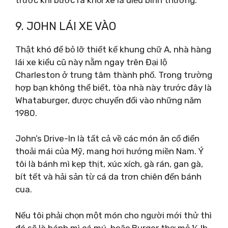
trước khi bước ra khỏi xe là điều bình thường.
9. JOHN LÁI XE VÀO
Thật khó để bỏ lỡ thiết kế khung chữ A, nhà hàng
lái xe kiểu cũ này nằm ngay trên Đại lộ
Charleston ở trung tâm thành phố. Trong trường
hợp bạn không thể biết, tòa nhà này trước đây là
Whataburger, được chuyển đổi vào những năm
1980.
John’s Drive-In là tất cả về các món ăn cổ điển
thoải mái của Mỹ, mang hơi hướng miền Nam. Ý
tôi là bánh mì kẹp thịt, xúc xích, gà rán, gan gà,
bít tết và hải sản từ cá da trơn chiên đến bánh
cua.
Nếu tôi phải chọn một món cho người mới thử thì
đó sẽ là bánh mì cá mú, hoặc Burger thợ mỏ ½ lb.