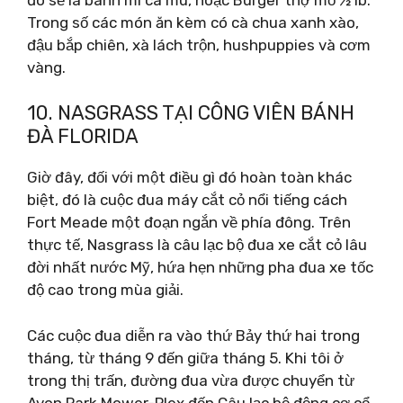
Trong số các món ăn kèm có cà chua xanh xào,
đậu bắp chiên, xà lách trộn, hushpuppies và cơm
vàng.
10. NASGRASS TẠI CÔNG VIÊN BÁNH
ĐÀ FLORIDA
Giờ đây, đối với một điều gì đó hoàn toàn khác
biệt, đó là cuộc đua máy cắt cỏ nổi tiếng cách
Fort Meade một đoạn ngắn về phía đông. Trên
thực tế, Nasgrass là câu lạc bộ đua xe cắt cỏ lâu
đời nhất nước Mỹ, hứa hẹn những pha đua xe tốc
độ cao trong mùa giải.
Các cuộc đua diễn ra vào thứ Bảy thứ hai trong
tháng, từ tháng 9 đến giữa tháng 5. Khi tôi ở
trong thị trấn, đường đua vừa được chuyển từ
Avon Park Mower-Plex đến Câu lạc bộ động cơ cổ