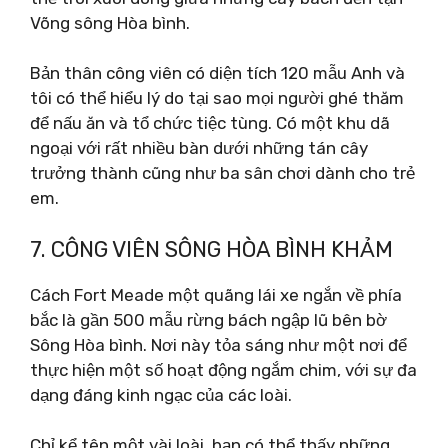
Võng sông Hòa bình.
Bản thân công viên có diện tích 120 mẫu Anh và
tôi có thể hiểu lý do tại sao mọi người ghé thăm
để nấu ăn và tổ chức tiệc tùng. Có một khu dã
ngoại với rất nhiều bàn dưới những tán cây
trưởng thành cũng như ba sân chơi dành cho trẻ
em.
7. CÔNG VIÊN SÔNG HÒA BÌNH KHẢM
Cách Fort Meade một quãng lái xe ngắn về phía
bắc là gần 500 mẫu rừng bách ngập lũ bên bờ
Sông Hòa bình. Nơi này tỏa sáng như một nơi để
thực hiện một số hoạt động ngắm chim, với sự đa
dạng đáng kinh ngạc của các loài.
Chỉ kể tên một vài loài, bạn có thể thấy những