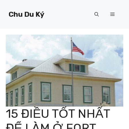
Chuyển
đến
Chu Du Ký
Menu
nội
dung
15 ĐIỀU TỐT NHẤT
ĐỂ LÀM Ở FORT