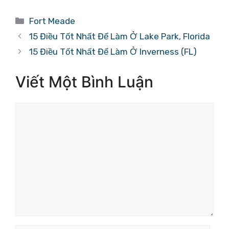
Danh
Fort Meade
mục
15 Điều Tốt Nhất Để Làm Ở Lake Park, Florida
15 Điều Tốt Nhất Để Làm Ở Inverness (FL)
Viết Một Bình Luận
Bình
luận