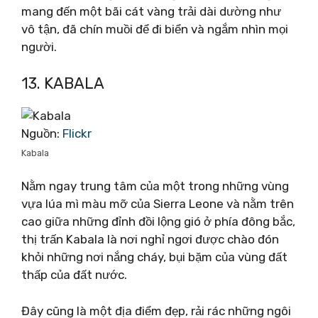
mang đến một bãi cát vàng trải dài dường như
vô tận, đã chín muồi để đi biển và ngắm nhìn mọi
người.
13. KABALA
Nguồn:
Flickr
Kabala
Nằm ngay trung tâm của một trong những vùng
vựa lúa mì màu mỡ của Sierra Leone và nằm trên
cao giữa những đỉnh đồi lộng gió ở phía đông bắc,
thị trấn Kabala là nơi nghỉ ngơi được chào đón
khỏi những nơi nắng cháy, bụi bặm của vùng đất
thấp của đất nước.
Đây cũng là một địa điểm đẹp, rải rác những ngôi