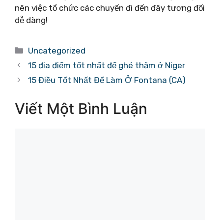
nên việc tổ chức các chuyến đi đến đây tương đối
dễ dàng!
Danh
Uncategorized
mục
15 địa điểm tốt nhất để ghé thăm ở Niger
15 Điều Tốt Nhất Để Làm Ở Fontana (CA)
Viết Một Bình Luận
Bình
luận