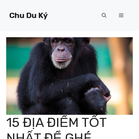
Chuyển
đến
Chu Du Ký
Menu
nội
dung
15 ĐỊA ĐIỂM TỐT
NHẤT ĐỂ GHÉ