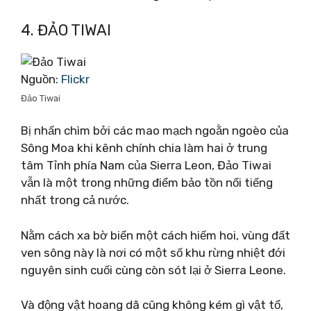
4. ĐẢO TIWAI
Nguồn:
Flickr
Đảo Tiwai
Bị nhấn chìm bởi các mao mạch ngoằn ngoèo của
Sông Moa khi kênh chính chia làm hai ở trung
tâm Tỉnh phía Nam của Sierra Leon, Đảo Tiwai
vẫn là một trong những điểm bảo tồn nổi tiếng
nhất trong cả nước.
Nằm cách xa bờ biển một cách hiếm hoi, vùng đất
ven sông này là nơi có một số khu rừng nhiệt đới
nguyên sinh cuối cùng còn sót lại ở Sierra Leone.
Và động vật hoang dã cũng không kém gì vật tổ,