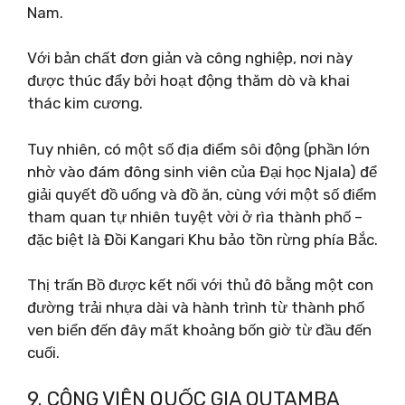
Nam.
Với bản chất đơn giản và công nghiệp, nơi này
được thúc đẩy bởi hoạt động thăm dò và khai
thác kim cương.
Tuy nhiên, có một số địa điểm sôi động (phần lớn
nhờ vào đám đông sinh viên của Đại học Njala) để
giải quyết đồ uống và đồ ăn, cùng với một số điểm
tham quan tự nhiên tuyệt vời ở rìa thành phố –
đặc biệt là Đồi Kangari Khu bảo tồn rừng phía Bắc.
Thị trấn Bồ được kết nối với thủ đô bằng một con
đường trải nhựa dài và hành trình từ thành phố
ven biển đến đây mất khoảng bốn giờ từ đầu đến
cuối.
9. CÔNG VIÊN QUỐC GIA OUTAMBA