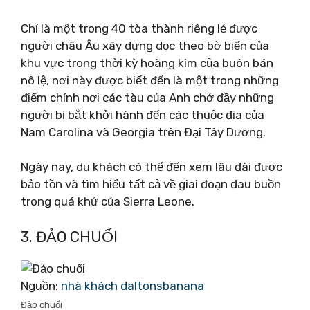
Chỉ là một trong 40 tòa thành riêng lẻ được
người châu Âu xây dựng dọc theo bờ biển của
khu vực trong thời kỳ hoàng kim của buôn bán
nô lệ, nơi này được biết đến là một trong những
điểm chính nơi các tàu của Anh chở đầy những
người bị bắt khởi hành đến các thuộc địa của
Nam Carolina và Georgia trên Đại Tây Dương.
Ngày nay, du khách có thể đến xem lâu đài được
bảo tồn và tìm hiểu tất cả về giai đoạn đau buồn
trong quá khứ của Sierra Leone.
3. ĐẢO CHUỐI
Nguồn:
nhà khách daltonsbanana
Đảo chuối