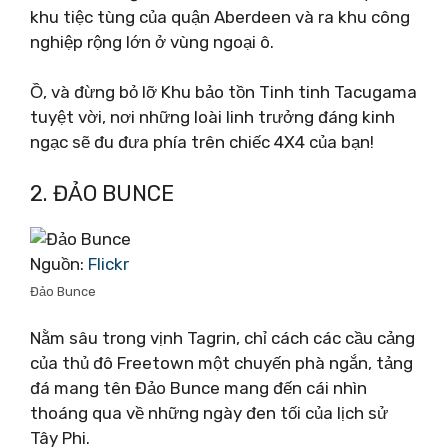
khu tiệc tùng của quận Aberdeen và ra khu công
nghiệp rộng lớn ở vùng ngoại ô.
Ồ, và đừng bỏ lỡ Khu bảo tồn Tinh tinh Tacugama
tuyệt vời, nơi những loài linh trưởng đáng kinh
ngạc sẽ đu đưa phía trên chiếc 4X4 của bạn!
2. ĐẢO BUNCE
Nguồn:
Flickr
Đảo Bunce
Nằm sâu trong vịnh Tagrin, chỉ cách các cầu cảng
của thủ đô Freetown một chuyến phà ngắn, tảng
đá mang tên Đảo Bunce mang đến cái nhìn
thoáng qua về những ngày đen tối của lịch sử
Tây Phi.