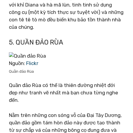
với khỉ Diana và hà mã lùn, tinh tinh sử dụng
công cụ (một kỳ tích thực sự tuyệt vời) và những
con tê tê tò mò đều biến khu bảo tồn thành nhà
của chúng.
5. QUẦN ĐẢO RÙA
Nguồn:
Flickr
Quần đảo Rùa
Quần đảo Rùa có thể là thiên đường nhiệt đới
đẹp như tranh vẽ nhất mà bạn chưa từng nghe
đến.
Nằm trên những con sóng vỗ của Đại Tây Dương,
quần đảo gồm tám hòn đảo này được tạo thành
từ sự chắp vá của những bông cọ đung đưa và