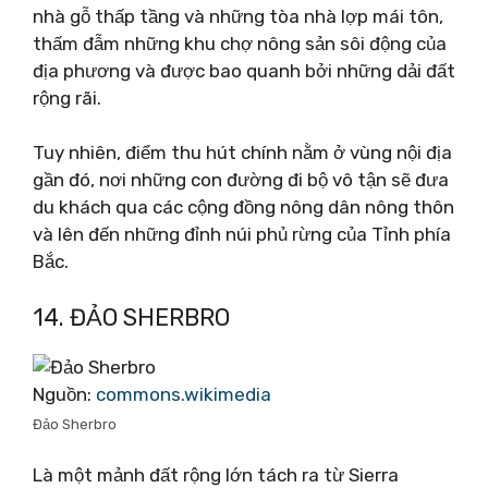
nhà gỗ thấp tầng và những tòa nhà lợp mái tôn,
thấm đẫm những khu chợ nông sản sôi động của
địa phương và được bao quanh bởi những dải đất
rộng rãi.
Tuy nhiên, điểm thu hút chính nằm ở vùng nội địa
gần đó, nơi những con đường đi bộ vô tận sẽ đưa
du khách qua các cộng đồng nông dân nông thôn
và lên đến những đỉnh núi phủ rừng của Tỉnh phía
Bắc.
14. ĐẢO SHERBRO
Nguồn:
commons.wikimedia
Đảo Sherbro
Là một mảnh đất rộng lớn tách ra từ Sierra