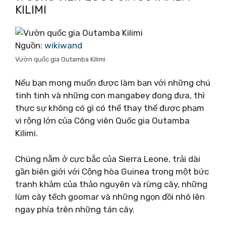
KILIMI
Nguồn:
wikiwand
Vườn quốc gia Outamba Kilimi
Nếu bạn mong muốn được làm bạn với những chú
tinh tinh và những con mangabey đong đưa, thì
thực sự không có gì có thể thay thế được phạm
vi rộng lớn của Công viên Quốc gia Outamba
Kilimi.
Chúng nằm ở cực bắc của Sierra Leone, trải dài
gần biên giới với Cộng hòa Guinea trong một bức
tranh khảm của thảo nguyên và rừng cây, những
lùm cây tếch goomar và những ngọn đồi nhô lên
ngay phía trên những tán cây.