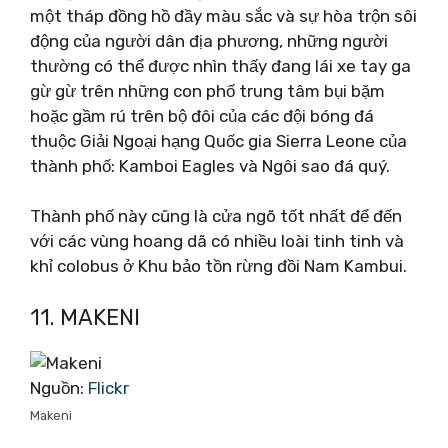
một tháp đồng hồ đầy màu sắc và sự hòa trộn sôi
động của người dân địa phương, những người
thường có thể được nhìn thấy đang lái xe tay ga
gừ gừ trên những con phố trung tâm bụi bặm
hoặc gầm rú trên bộ đôi của các đội bóng đá
thuộc Giải Ngoại hạng Quốc gia Sierra Leone của
thành phố: Kamboi Eagles và Ngôi sao đá quý.
Thành phố này cũng là cửa ngõ tốt nhất để đến
với các vùng hoang dã có nhiều loài tinh tinh và
khỉ colobus ở Khu bảo tồn rừng đồi Nam Kambui.
11. MAKENI
Nguồn:
Flickr
Makeni