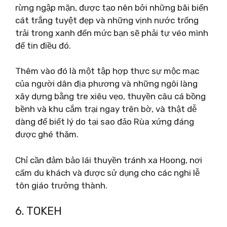
rừng ngập mặn, được tạo nên bởi những bãi biển
cát trắng tuyệt đẹp và những vịnh nước trống
trải trong xanh đến mức bạn sẽ phải tự véo mình
để tin điều đó.
Thêm vào đó là một tập hợp thực sự mộc mạc
của người dân địa phương và những ngôi làng
xây dựng bằng tre xiêu vẹo, thuyền câu cá bồng
bềnh và khu cắm trại ngay trên bờ, và thật dễ
dàng để biết lý do tại sao đảo Rùa xứng đáng
được ghé thăm.
Chỉ cần đảm bảo lái thuyền tránh xa Hoong, nơi
cấm du khách và được sử dụng cho các nghi lễ
tôn giáo trưởng thành.
6. TOKEH