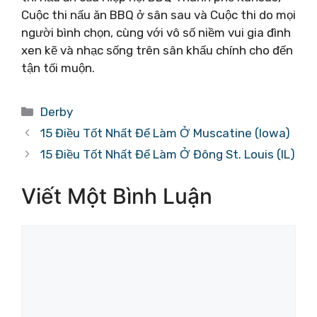
Cuộc thi nấu ăn BBQ ở sân sau và Cuộc thi do mọi
người bình chọn, cùng với vô số niềm vui gia đình
xen kẽ và nhạc sống trên sân khấu chính cho đến
tận tối muộn.
Danh
Derby
mục
15 Điều Tốt Nhất Để Làm Ở Muscatine (Iowa)
15 Điều Tốt Nhất Để Làm Ở Đông St. Louis (IL)
Viết Một Bình Luận
Bình
luận