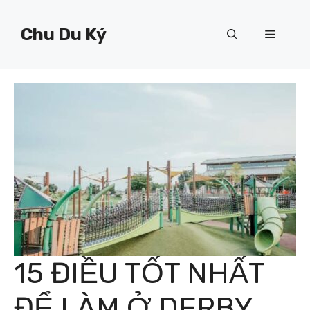
Chuyển
đến
Chu Du Ký
Menu
nội
dung
15 ĐIỀU TỐT NHẤT
ĐỂ LÀM Ở DERBY