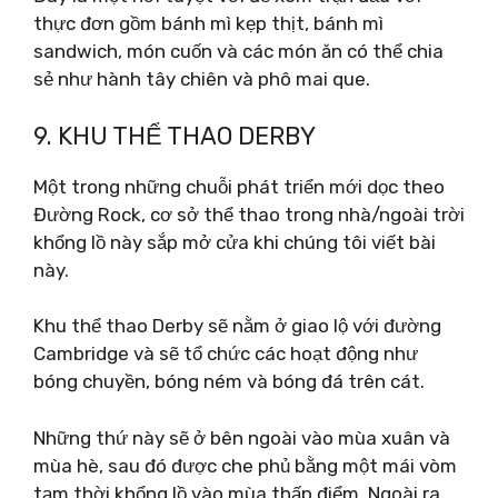
thực đơn gồm bánh mì kẹp thịt, bánh mì
sandwich, món cuốn và các món ăn có thể chia
sẻ như hành tây chiên và phô mai que.
9. KHU THỂ THAO DERBY
Một trong những chuỗi phát triển mới dọc theo
Đường Rock, cơ sở thể thao trong nhà/ngoài trời
khổng lồ này sắp mở cửa khi chúng tôi viết bài
này.
Khu thể thao Derby sẽ nằm ở giao lộ với đường
Cambridge và sẽ tổ chức các hoạt động như
bóng chuyền, bóng ném và bóng đá trên cát.
Những thứ này sẽ ở bên ngoài vào mùa xuân và
mùa hè, sau đó được che phủ bằng một mái vòm
tạm thời khổng lồ vào mùa thấp điểm. Ngoài ra