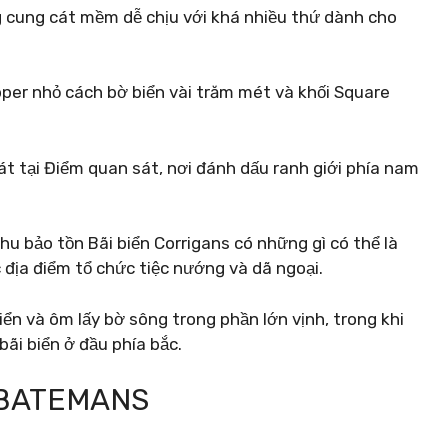
g cung cát mềm dễ chịu với khá nhiều thứ dành cho
pper nhỏ cách bờ biển vài trăm mét và khối Square
t tại Điểm quan sát, nơi đánh dấu ranh giới phía nam
u bảo tồn Bãi biển Corrigans có những gì có thể là
 địa điểm tổ chức tiệc nướng và dã ngoại.
ển và ôm lấy bờ sông trong phần lớn vịnh, trong khi
bãi biển ở đầu phía bắc.
H BATEMANS