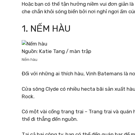
Hoặc bạn có thể tận hưởng niềm vui đơn giản l
che chắn khỏi sóng biển bởi nơi nghỉ ngơi ấm cú
1. NẾM HÀU
Nguồn: Katie Tang / màn trập
Nếm hàu
Đối với những ai thích hàu, Vịnh Batemans là nơ
Cửa sông Clyde có nhiều hecta bãi sản xuất hàu
Rock.
Có một vài cổng trang trại – Trang trại và quán
thể đi thẳng đến nguồn.
Tại cả hai công ty, bạn có thể đến quán bar đ