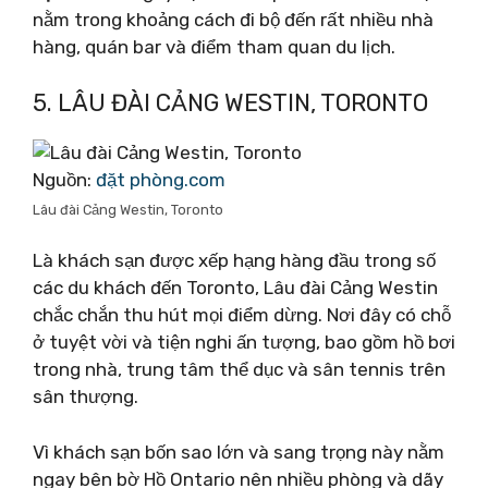
nằm trong khoảng cách đi bộ đến rất nhiều nhà
hàng, quán bar và điểm tham quan du lịch.
5. LÂU ĐÀI CẢNG WESTIN, TORONTO
Nguồn:
đặt phòng.com
Lâu đài Cảng Westin, Toronto
Là khách sạn được xếp hạng hàng đầu trong số
các du khách đến Toronto, Lâu đài Cảng Westin
chắc chắn thu hút mọi điểm dừng. Nơi đây có chỗ
ở tuyệt vời và tiện nghi ấn tượng, bao gồm hồ bơi
trong nhà, trung tâm thể dục và sân tennis trên
sân thượng.
Vì khách sạn bốn sao lớn và sang trọng này nằm
ngay bên bờ Hồ Ontario nên nhiều phòng và dãy