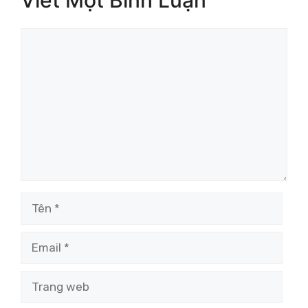
Bình
luận
Tên
Email
Trang
web