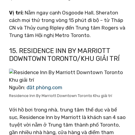
Vị trí:
Nằm ngay cạnh Osgoode Hall, Sheraton
cách mọi thứ trong vòng 15 phút đi bộ – từ Tháp
CN và Thủy cung Ripley đến Trung tâm Rogers và
Trung tâm Hội nghị Metro Toronto.
15. RESIDENCE INN BY MARRIOTT
DOWNTOWN TORONTO/KHU GIẢI TRÍ
Nguồn:
đặt phòng.com
Residence Inn By Marriott Downtown Toronto Khu giải trí
Với hồ bơi trong nhà, trung tâm thể dục và bể
sục, Residence Inn by Marriott là khách sạn 4 sao
tuyệt vời nằm ở Trung tâm thành phố Toronto,
gần nhiều nhà hàng, cửa hàng và điểm tham