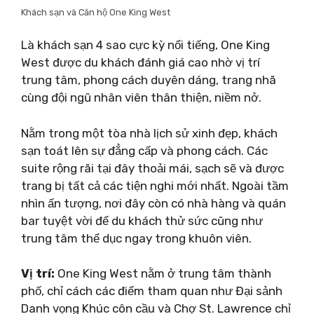
Khách sạn và Căn hộ One King West
Là khách sạn 4 sao cực kỳ nổi tiếng, One King
West được du khách đánh giá cao nhờ vị trí
trung tâm, phong cách duyên dáng, trang nhã
cùng đội ngũ nhân viên thân thiện, niềm nở.
Nằm trong một tòa nhà lịch sử xinh đẹp, khách
sạn toát lên sự đẳng cấp và phong cách. Các
suite rộng rãi tại đây thoải mái, sạch sẽ và được
trang bị tất cả các tiện nghi mới nhất. Ngoài tầm
nhìn ấn tượng, nơi đây còn có nhà hàng và quán
bar tuyệt vời để du khách thử sức cũng như
trung tâm thể dục ngay trong khuôn viên.
Vị trí:
One King West nằm ở trung tâm thành
phố, chỉ cách các điểm tham quan như Đại sảnh
Danh vọng Khúc côn cầu và Chợ St. Lawrence chỉ