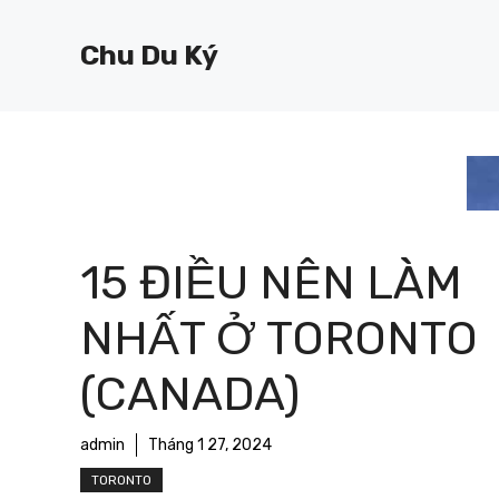
Chuyển
đến
Chu Du Ký
nội
dung
15 ĐIỀU NÊN LÀM
NHẤT Ở TORONTO
(CANADA)
admin
Tháng 1 27, 2024
TORONTO