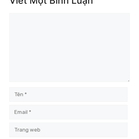
Viết Một Bình Luận
Bình
luận
Tên
Email
Trang
web