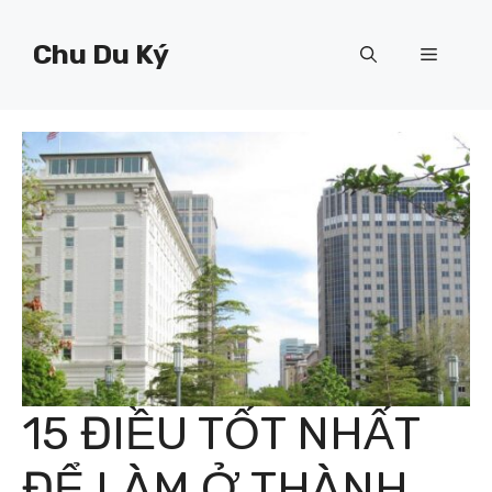
Chuyển
đến
Chu Du Ký
Menu
nội
dung
15 ĐIỀU TỐT NHẤT
ĐỂ LÀM Ở THÀNH