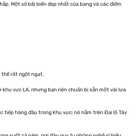
hắp. Một số bãi biển đẹp nhất của bang và các điểm
thể rất ngột ngạt.
ở khu vực LA, nhưng bạn nên chuẩn bị sẵn một vài lựa
ực tiếp hàng đầu trong khu vực; nó nằm trên Đại lộ Tây
ong suốt cả năm, nơi đây quy tụ những nghệ sĩ biểu