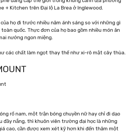
 phê đẳng cấp thế giới trong khung cảnh địa phương
e + Kitchen trên Đại lộ La Brea ở Inglewood.
 của họ đi trước nhiều năm ánh sáng so với những gì
ên toàn quốc. Thực đơn của họ bao gồm nhiều món ăn
mai nướng ngon miệng.
ư các chất làm ngọt thay thế như xi-rô mật cây thùa.
YMOUNT
ng rổ nam, một trận bóng chuyền nữ hay chỉ đi dạo
u đầy nắng, thì khuôn viên trường đại học là những
iá cao, cần được xem xét kỹ hơn khi đến thăm một