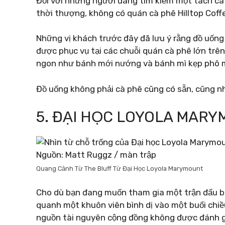
Đối với những người đang tìm kiếm một tách cà
thời thượng, không có quán cà phê Hilltop Coffe
Những vị khách trước đây đã lưu ý rằng đồ uống
được phục vụ tại các chuỗi quán cà phê lớn tr
ngon như bánh mới nướng và bánh mì kẹp phô 
Đồ uống không phải cà phê cũng có sẵn, cũng nh
5. ĐẠI HỌC LOYOLA MAR
Nguồn: Matt Ruggz / màn trập
Quang Cảnh Từ The Bluff Từ Đại Học Loyola Marymount
Cho dù bạn đang muốn tham gia một trận đấu bó
quanh một khuôn viên bình dị vào một buổi chiề
nguồn tài nguyên cộng đồng không được đánh g