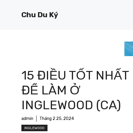
Chuyển
đến
Chu Du Ký
nội
dung
15 ĐIỀU TỐT NHẤT
ĐỂ LÀM Ở
INGLEWOOD (CA)
admin
Tháng 2 25, 2024
INGLEWOOD