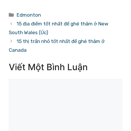
Danh
Edmonton
mục
15 địa điểm tốt nhất để ghé thăm ở New
South Wales (Úc)
15 thị trấn nhỏ tốt nhất để ghé thăm ở
Canada
Viết Một Bình Luận
Bình
luận