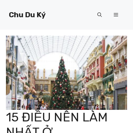
Chuyển
đến
Chu Du Ký
Menu
nội
dung
15 ĐIỀU NÊN LÀM
NHẤT Ở