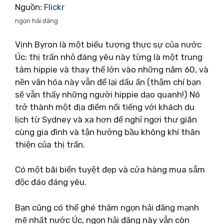
Nguồn:
Flickr
ngọn hải đăng
Vịnh Byron là một biểu tượng thực sự của nước
Úc: thị trấn nhỏ đáng yêu này từng là một trung
tâm hippie và thay thế lớn vào những năm 60, và
nền văn hóa này vẫn để lại dấu ấn (thậm chí bạn
sẽ vẫn thấy những người hippie dạo quanh!) Nó
trở thành một địa điểm nổi tiếng với khách du
lịch từ Sydney và xa hơn để nghỉ ngơi thư giãn
cùng gia đình và tận hưởng bầu không khí thân
thiện của thị trấn.
Có một bãi biển tuyệt đẹp và cửa hàng mua sắm
độc đáo đáng yêu.
Bạn cũng có thể ghé thăm ngọn hải đăng mạnh
mẽ nhất nước Úc, ngọn hải đăng này vẫn còn