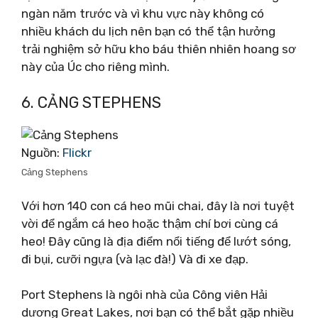
ngàn năm trước và vì khu vực này không có
nhiều khách du lịch nên bạn có thể tận hưởng
trải nghiệm sở hữu kho báu thiên nhiên hoang sơ
này của Úc cho riêng mình.
6. CẢNG STEPHENS
Nguồn:
Flickr
Cảng Stephens
Với hơn 140 con cá heo mũi chai, đây là nơi tuyệt
vời để ngắm cá heo hoặc thậm chí bơi cùng cá
heo! Đây cũng là địa điểm nổi tiếng để lướt sóng,
đi bụi, cưỡi ngựa (và lạc đà!) Và đi xe đạp.
Port Stephens là ngôi nhà của Công viên Hải
dương Great Lakes, nơi bạn có thể bắt gặp nhiều