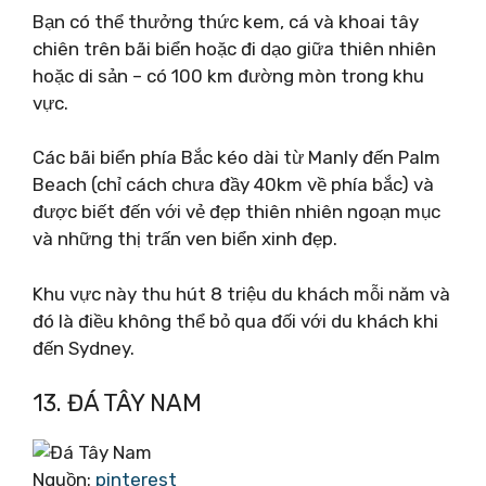
Bạn có thể thưởng thức kem, cá và khoai tây
chiên trên bãi biển hoặc đi dạo giữa thiên nhiên
hoặc di sản – có 100 km đường mòn trong khu
vực.
Các bãi biển phía Bắc kéo dài từ Manly đến Palm
Beach (chỉ cách chưa đầy 40km về phía bắc) và
được biết đến với vẻ đẹp thiên nhiên ngoạn mục
và những thị trấn ven biển xinh đẹp.
Khu vực này thu hút 8 triệu du khách mỗi năm và
đó là điều không thể bỏ qua đối với du khách khi
đến Sydney.
13. ĐÁ TÂY NAM
Nguồn:
pinterest