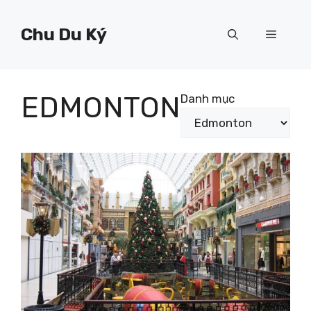
Chuyển
đến
Chu Du Ký
Menu
nội
dung
EDMONTON
Danh mục