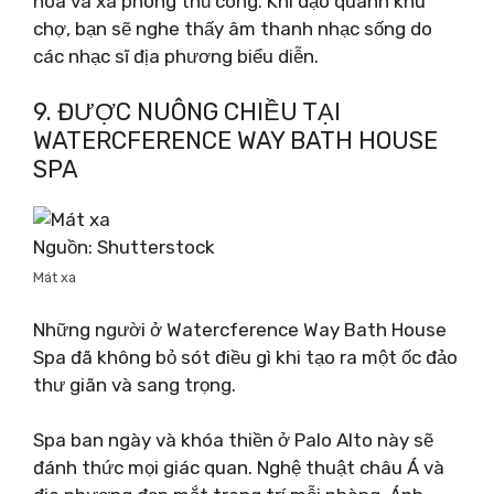
hoa và xà phòng thủ công. Khi dạo quanh khu
chợ, bạn sẽ nghe thấy âm thanh nhạc sống do
các nhạc sĩ địa phương biểu diễn.
9. ĐƯỢC NUÔNG CHIỀU TẠI
WATERCFERENCE WAY BATH HOUSE
SPA
Nguồn: Shutterstock
Mát xa
Những người ở Watercference Way Bath House
Spa đã không bỏ sót điều gì khi tạo ra một ốc đảo
thư giãn và sang trọng.
Spa ban ngày và khóa thiền ở Palo Alto này sẽ
đánh thức mọi giác quan. Nghệ thuật châu Á và