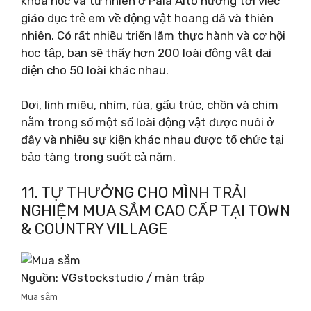
khoa học và tự nhiên ở Pala Alto hướng tới việc
giáo dục trẻ em về động vật hoang dã và thiên
nhiên. Có rất nhiều triển lãm thực hành và cơ hội
học tập, bạn sẽ thấy hơn 200 loài động vật đại
diện cho 50 loài khác nhau.
Dơi, linh miêu, nhím, rùa, gấu trúc, chồn và chim
nằm trong số một số loài động vật được nuôi ở
đây và nhiều sự kiện khác nhau được tổ chức tại
bảo tàng trong suốt cả năm.
11. TỰ THƯỞNG CHO MÌNH TRẢI
NGHIỆM MUA SẮM CAO CẤP TẠI TOWN
& COUNTRY VILLAGE
Nguồn: VGstockstudio / màn trập
Mua sắm