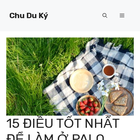
Chuyển
đến
Chu Du Ký
Menu
nội
dung
15 ĐIỀU TỐT NHẤT
ĐỂ LÀM Ở PALO