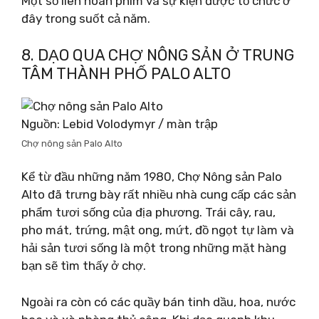
Một số liên hoan phim và sự kiện được tổ chức ở
đây trong suốt cả năm.
8. DẠO QUA CHỢ NÔNG SẢN Ở TRUNG
TÂM THÀNH PHỐ PALO ALTO
Nguồn: Lebid Volodymyr / màn trập
Chợ nông sản Palo Alto
Kể từ đầu những năm 1980, Chợ Nông sản Palo
Alto đã trưng bày rất nhiều nhà cung cấp các sản
phẩm tươi sống của địa phương. Trái cây, rau,
pho mát, trứng, mật ong, mứt, đồ ngọt tự làm và
hải sản tươi sống là một trong những mặt hàng
bạn sẽ tìm thấy ở chợ.
Ngoài ra còn có các quầy bán tinh dầu, hoa, nước