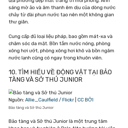
địa phương đẹp mắt trang trí mỗi phòng. Ánh
sáng mờ ảo và âm thanh êm dịu của dòng nước
chảy từ đài phun nước tạo nên một không gian
thư giãn.
Cung cấp đủ loại liệu pháp, bao gồm mát-xa và
chăm sóc da mặt. Bồn tắm nước nóng, phòng
xông hơi ướt, phòng xông hơi khô và bồn ngâm
nước lạnh cũng có ngay trong khuôn viên.
10. TÌM HIỂU VỀ ĐỘNG VẬT TẠI BẢO
TÀNG VÀ SỞ THÚ JUNIOR
Nguồn:
Allie_Caulfield / Flickr
|
CC BỞI
Bảo tàng và Sở thú Junior
Bảo tàng và Sở thú Junior là một trung tâm