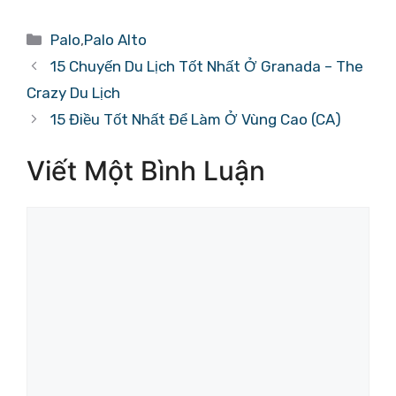
Danh
Palo
,
Palo Alto
mục
15 Chuyến Du Lịch Tốt Nhất Ở Granada – The
Crazy Du Lịch
15 Điều Tốt Nhất Để Làm Ở Vùng Cao (CA)
Viết Một Bình Luận
Bình
luận