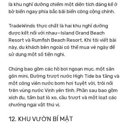
là khu nghỉ dưỡng chiếm một diện tích đáng kể ở
bờ biển ngay phía bắc bãi biển công cộng chính.
TradeWinds thực chất là hai khu nghỉ dưỡng
được kết nối với nhau—Island Grand Beach
Resort và Rumfish Beach Resort. Khi tôi viết bài
này, du khách bên ngoài có thể mua vé ngày để
sử dụng một số tiện nghi.
Chúng bao gồm các hồ bơi ngoạn mục, một sân
gôn mini, Đường trượt nước High Tide ba tầng và
một công viên nước bơm hơi tuyệt vời, trôi nổi
trên vùng nước Vịnh yên tĩnh. Phần sau bao gồm
xích đu, tấm bạt lò xo, cầu trượt và một loạt các
chướng ngại vật thú vị.
12. KHU VƯỜN BÍ MẬT