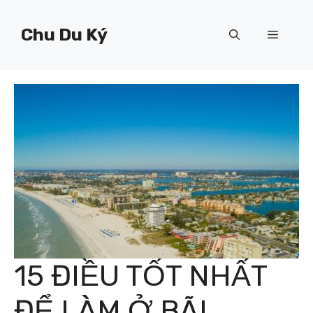
Chuyển
đến
Chu Du Ký
Menu
nội
dung
15 ĐIỀU TỐT NHẤT
ĐỂ LÀM Ở BÃI