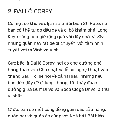
2. ĐẠI LỘ COREY
Có một số khu vực lịch sử ở Bãi biển St. Pete, nơi
bạn có thể tự do đậu xe và đi bộ khám phá. Long
Key không bao giờ rộng quá vài dãy nhà, vì vậy
những quận này rất dễ di chuyển, với tầm nhìn
tuyệt vời ra Vịnh và Vịnh.
Cực bắc là Đại lộ Corey, nơi có chợ đường phố
hàng tuần vào Chủ nhật và lễ hội nghệ thuật vào
tháng Sáu. Tôi sẽ nói về cả hai sau, nhưng nếu
bạn đến đây để đi lang thang, tôi thấy đoạn
đường giữa Gulf Drive và Boca Ciega Drive là thú
vị nhất.
Ở đó, bạn có một cộng đồng gồm các cửa hàng,
quán bar và quán ăn cùng với Nhà hát Bãi biển