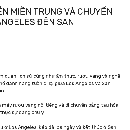
IỂN MIỀN TRUNG VÀ CHUYẾN
ANGELES ĐẾN SAN
am quan lịch sử cũng như ẩm thực, rượu vang và nghệ
hể dành hàng tuần đi lại giữa Los Angeles và San
án.
 máy rượu vang nổi tiếng và di chuyển bằng tàu hỏa,
 thực sự đáng chú ý.
 ở Los Angeles, kéo dài ba ngày và kết thúc ở San