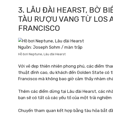
3. LÂU ĐÀI HEARST, BỜ B
TÀU RƯỢU VANG TỪ LOS 
FRANCISCO
Nguồn: Joseph Sohm / màn trập
Hồ bơi Neptune, Lâu đài Hearst
Với vẻ đẹp thiên nhiên phong phú, các điểm th
thuật đỉnh cao, du khách đến Golden State có t
Francisco mà không bao giờ cảm thấy nhàm ch
Thêm các điểm dừng tại Lâu đài Hearst, các nhà
bạn sẽ có tất cả các yếu tố của một trải nghiệm
Chuyến tham quan kết hợp bằng tàu hỏa bắt đầu