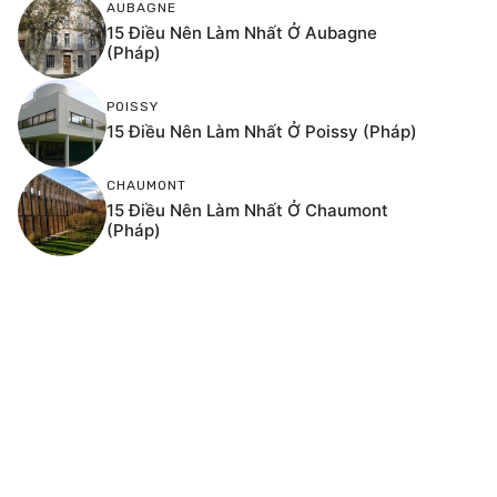
AUBAGNE
15 Điều Nên Làm Nhất Ở Aubagne
(Pháp)
POISSY
15 Điều Nên Làm Nhất Ở Poissy (Pháp)
CHAUMONT
15 Điều Nên Làm Nhất Ở Chaumont
(Pháp)