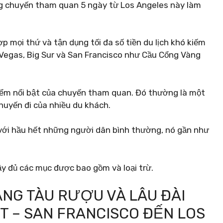
ng chuyến tham quan 5 ngày từ Los Angeles này làm
 mọi thứ và tận dụng tối đa số tiền du lịch khó kiếm
Vegas, Big Sur và San Francisco như Cầu Cổng Vàng
điểm nổi bật của chuyến tham quan. Đó thường là một
huyến đi của nhiều du khách.
i với hầu hết những người dân bình thường, nó gần như
y đủ các mục được bao gồm và loại trừ.
NG TÀU RƯỢU VÀ LÂU ĐÀI
T – SAN FRANCISCO ĐẾN LOS