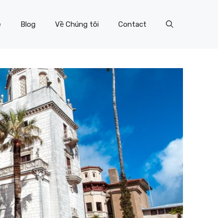
e
Blog
Về Chúng tôi
Contact