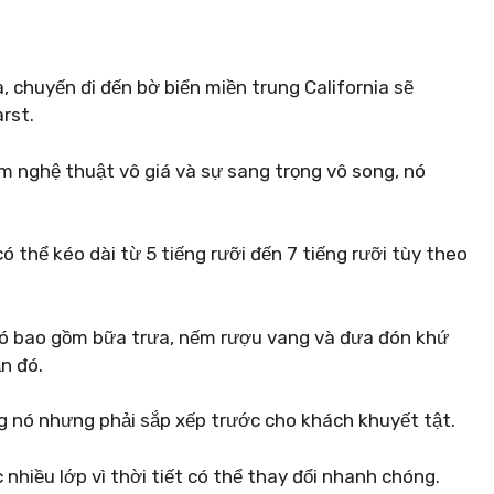
, chuyến đi đến bờ biển miền trung California sẽ
rst.
phẩm nghệ thuật vô giá và sự sang trọng vô song, nó
ó thể kéo dài từ 5 tiếng rưỡi đến 7 tiếng rưỡi tùy theo
ó bao gồm bữa trưa, nếm rượu vang và đưa đón khứ
n đó.
g nó nhưng phải sắp xếp trước cho khách khuyết tật.
nhiều lớp vì thời tiết có thể thay đổi nhanh chóng.