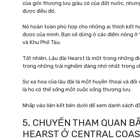
của giới thượng lưu giàu có của đất nước, như
được điều đó.
Nó hoàn toàn phù hợp cho những ai thích kết hợp
được của mình. Bạn sẽ dừng ở các điểm nóng ở 
và Khu Phố Tàu.
Tất nhiên, Lâu đài Hearst là một trong những 
trong những trải nghiệm đáng nhớ nhất trong c
Sự xa hoa của lâu đài là một huyền thoại và đố
là họ có thể sống một cuộc sống thượng lưu.
Nhấp vào liên kết bên dưới để xem danh sách đầ
5. CHUYẾN THAM QUAN BẰ
HEARST Ở CENTRAL COAS