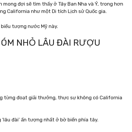
bạn mong đợi sẽ tìm thấy ở Tây Ban Nha và Ý, trong hơn
ng California như một Di tích Lịch sử Quốc gia.
a biểu tượng nước Mỹ này.
HÓM NHỎ LÂU ĐÀI RƯỢU
g từng đoạt giải thưởng, thực sự không có California
‘lâu đài’ ấn tượng nhất ở bờ biển phía tây.