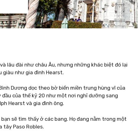
và lâu đài như châu Âu, nhưng những khác biệt đó lại
u giàu như gia đình Hearst.
 Bình Dương dọc theo bờ biển miền trung hùng vĩ của
ỷ đầu của thế kỷ 20 như một nơi nghỉ dưỡng sang
ph Hearst và gia đình ông.
ì bạn sẽ tìm thấy ở các bang. Họ đang nằm trong một
a tây Paso Robles.