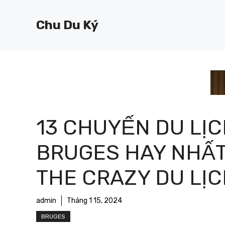
Chuyển
đến
Chu Du Ký
nội
dung
13 CHUYẾN DU LỊ
BRUGES HAY NHẤT
THE CRAZY DU LỊ
admin
Tháng 1 15, 2024
BRUGES