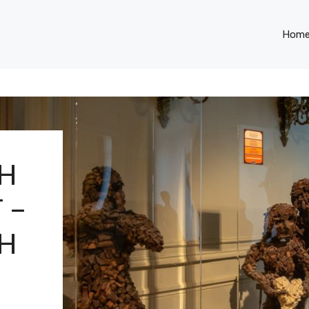
Hom
CH
 –
CH