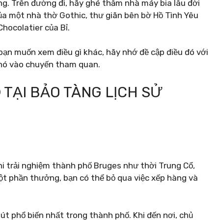
. Trên đường đi, hãy ghé thăm nhà máy bia lâu đời
ủa một nhà thờ Gothic, thư giãn bên bờ Hồ Tình Yêu
hocolatier của Bỉ.
bạn muốn xem điều gì khác, hãy nhớ đề cập điều đó với
 nó vào chuyến tham quan.
 TẠI BẢO TÀNG LỊCH SỬ
i trải nghiệm thành phố Bruges như thời Trung Cổ,
ột phần thưởng, bạn có thể bỏ qua việc xếp hàng và
út phổ biến nhất trong thành phố. Khi đến nơi, chủ