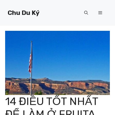
Chuyển
đến
Chu Du Ký
Menu
nội
dung
14 ĐIỀU TỐT NHẤT
ĐỂ LÀM Ở FRUITA