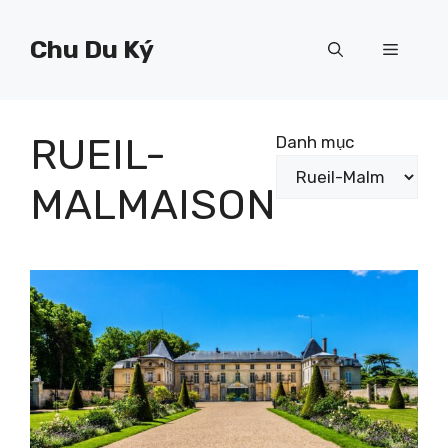
Chuyển
đến
Chu Du Ký
Menu
nội
dung
RUEIL-
Danh mục
MALMAISON