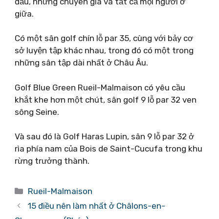
đầu, những chuyên gia và tất cả mọi người ở
giữa.
Có một sân golf chín lỗ par 35, cùng với bảy cơ
sở luyện tập khác nhau, trong đó có một trong
những sân tập dài nhất ở Châu Âu.
Golf Blue Green Rueil-Malmaison có yêu cầu
khắt khe hơn một chút, sân golf 9 lỗ par 32 ven
sông Seine.
Và sau đó là Golf Haras Lupin, sân 9 lỗ par 32 ở
rìa phía nam của Bois de Saint-Cucufa trong khu
rừng trưởng thành.
Danh
Rueil-Malmaison
mục
15 điều nên làm nhất ở Châlons-en-