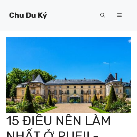
Chuyển
đến
Chu Du Ký
Menu
nội
dung
15 ĐIỀU NÊN LÀM
NHẤT Ở RUEIL-